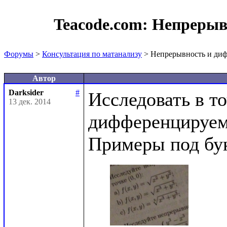
Teacode.com:
Непрерыв
Форумы
>
Консультация по матанализу
> Непрерывность и ди
Автор
Darksider
#
Исследовать в то
13 дек. 2014
дифференцируемо