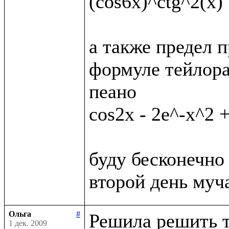
(cos6x)^ctg^2(x)

а также предел п
формуле тейлора
пеано

cos2x - 2e^-x^2 +
буду бесконечно 
Ольга
#
Решила решить т
1 дек. 2009