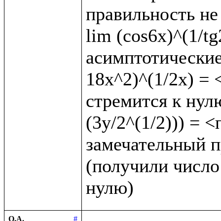
правильность не 
lim (cos6x)^(1/t
асимптотические 
18x^2)^(1/2x) = <
стремится к нулю
(3y/2^(1/2))) = 
замечательный пр
(получили число 
О.А.
#