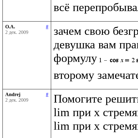
О.А.
#
зачем свою безг
2 дек. 2009
девушка вам прав
формулу
Andrej
#
Помогите решить
2 дек. 2009
lim при x стремящ