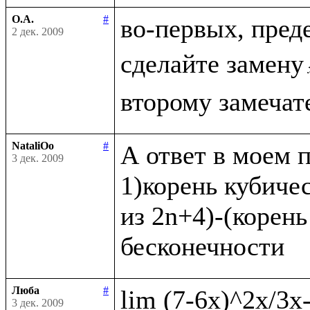
О.А.
#
во-первых, пред
2 дек. 2009
сделайте замену
NataliOo
#
А ответ в моем п
3 дек. 2009
1)корень кубичес
из 2n+4)-(корень
Люба
#
3 дек. 2009