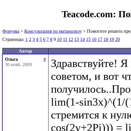
Teacode.com:
По
Форумы
>
Консультация по матанализу
> Помогите решить пре
Страницы:
1
2
3
4
5
6
7
8
9
10
11
12
13
14
15
16
17
18
19
20
Автор
Ольга
#
Здравствуйте! Я
30 нояб. 2009
советом, и вот чт
получилось..Про
lim(1-sin3x)^(1/(
стремится к нулю
cos(2y+2Pi))) = l