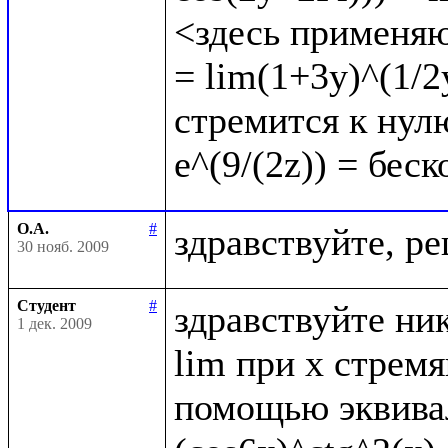
<здесь применяю
= lim(1+3y)^(1/2y
стремится к нулю
О.А.
#
30 нояб. 2009
Студент
#
здравствуйте ник
1 дек. 2009
lim при x стрем
помощью эквивал