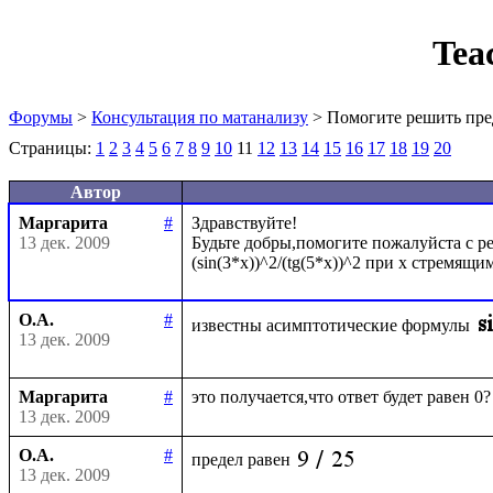
Tea
Форумы
>
Консультация по матанализу
> Помогите решить пре
Страницы:
1
2
3
4
5
6
7
8
9
10
11
12
13
14
15
16
17
18
19
20
Автор
Маргарита
#
Здравствуйте!

13 дек. 2009
Будьте добры,помогите пожалуйста с ре
О.А.
#
известны асимптотические формулы
13 дек. 2009
Маргарита
#
13 дек. 2009
О.А.
#
предел равен
13 дек. 2009