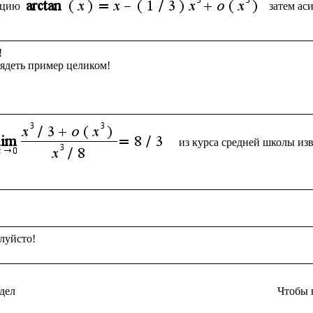
кцию
затем ас


ядеть пример целиком!

из курса средней школы из
дел
Чтобы 