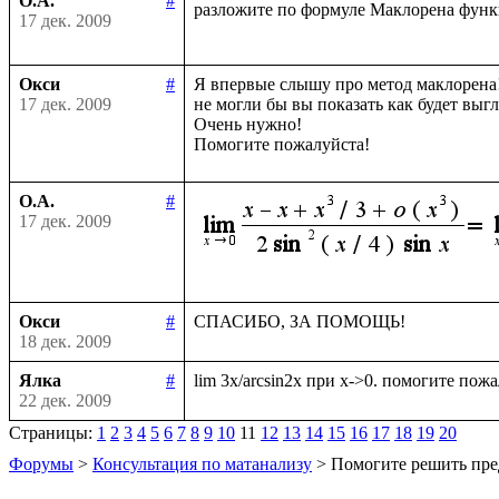
О.А.
#
разложите по формуле Маклорена фун
17 дек. 2009
Окси
#
Я впервые слышу про метод маклорена!
17 дек. 2009
не могли бы вы показать как будет выгл
Очень нужно!

О.А.
#
17 дек. 2009
Окси
#
18 дек. 2009
Ялка
#
22 дек. 2009
Страницы:
1
2
3
4
5
6
7
8
9
10
11
12
13
14
15
16
17
18
19
20
Форумы
>
Консультация по матанализу
> Помогите решить пре