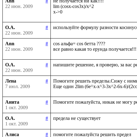
Ann
#
не получается ни как!!!!

22 июн. 2009
lim (cosx-cos3x)/x^2

О.А.
#
22 июн. 2009
Ann
#
cos альфа= cos бетта ????

22 июн. 2009
О.А.
#
22 июн. 2009
Лена
#
Помогите решить пределы.Сижу с ними у
7 июл. 2009
Анита
#
1 окт. 2009
О.А.
#
1 окт. 2009
Алиса
#
помогите пожалуйста решить предел
