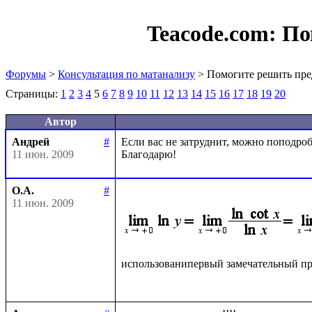
Teacode.com:
По
Форумы
>
Консультация по матанализу
> Помогите решить пре
Страницы:
1
2
3
4
5
6
7
8
9
10
11
12
13
14
15
16
17
18
19
20
Автор
Андрей
#
Если вас не затруднит, можно поподробн
11 июн. 2009
О.А.
#
11 июн. 2009
использованипервый замечательный пр