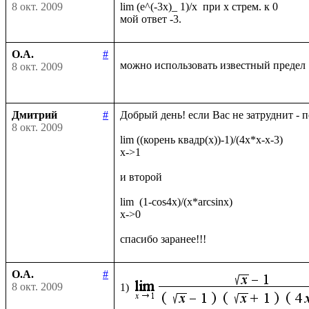
8 окт. 2009
lim (e^(-3x)_ 1)/x  при х стрем. к 0

О.А.
#
можно использовать известный предел
8 окт. 2009
Дмитрий
#
Добрый день! если Вас не затруднит - 
8 окт. 2009
lim ((корень квадр(x))-1)/(4x*x-x-3)

x->1

и второй

lim  (1-cos4x)/(x*arcsinx)

x->0

О.А.
#
8 окт. 2009
1)