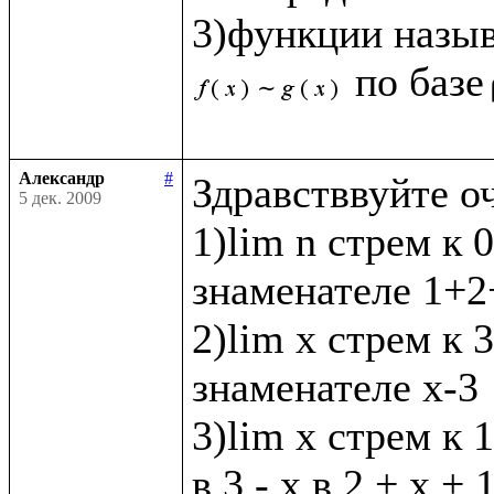
3)функции назы
по базе
Александр
#
Здравстввуйте о
5 дек. 2009
1)lim n стрем к 0
знаменателе 1+2+
2)lim x стрем к 3 
знаменателе х-3

3)lim x стрем к 1
в 3 - х в 2 + х + 1 