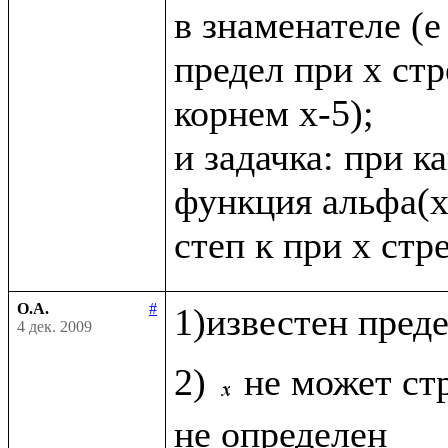
в знаменателе (е в
предел при х стр
корнем х-5);

и задачка: при к
функция альфа(х
О.А.
#
1)известен пред
4 дек. 2009
2) 
не может стр
не определен
