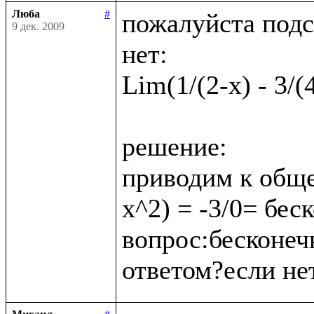
Люба
#
пожалуйста подс
9 дек. 2009
нет:

Lim(1/(2-x) - 3/(
решение:

приводим к обще
x^2) = -3/0= бес
вопрос:бесконеч