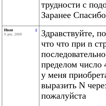
трудности с под
Иван
#
Здравствуйте, по
9 дек. 2009
что что при n ст
последовательнос
пределом число 4
у меня приобрета
выразить N через