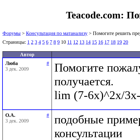
Teacode.com:
По
Форумы
>
Консультация по матанализу
> Помогите решить пре
Страницы:
1
2
3
4
5
6
7
8
9
10
11
12
13
14
15
16
17
18
19
20
Автор
Люба
#
Помогите пожалу
3 дек. 2009
получается.

О.А.
#
подобные пример
3 дек. 2009