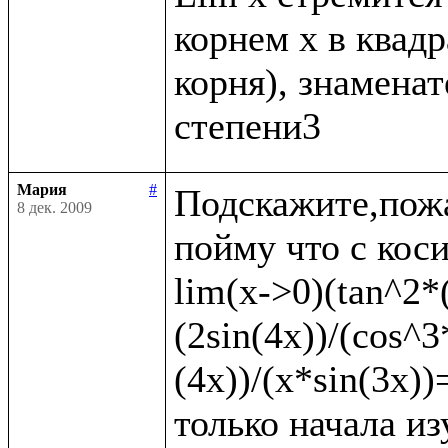
корнем x в квадр
корня), знаменате
Мария
#
Подскажите,пожа
8 дек. 2009
пойму что с коси
lim(x->0)(tan^2*(
(2sin(4x))/(cos^3
(4x))/(x*sin(3x)
только начала из