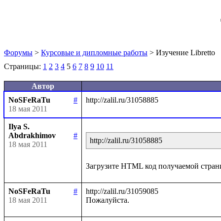
Форумы
>
Курсовые и дипломные работы
> Изучение Libretto
Страницы:
1
2
3
4
5
6
7
8
9
10
11
Автор
NoSFeRaTu
#
18 мая 2011
Ilya S.
Abdrakhimov
#
http://zalil.ru/31058885
18 мая 2011
NoSFeRaTu
#
http://zalil.ru/31059085

18 мая 2011