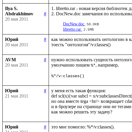
Ilya S.
1. libretto.rar - новая версия библиотек
Abdrakhimov
#
20 мая 2011
DocNew.doc
50.0KB
libretto.rar
2.5MB
Юрий
#
как можно использовать онтологию в ка
20 мая 2011
AVM
#
нужно использовать сущность онтологи
20 мая 2011
умолчанию пишем 
, например, 

%*
%*/v:classes()
Юрий
#
у меня есть такая функция:

21 мая 2011
def scl(x){var subcl = x/v:subclassesDirect()
но она вместе tega <br/> возвращает сdata
и в броузере на странице они не тегами 
Юрий
#