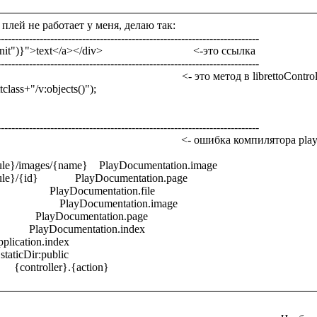
плей не работает у меня, делаю так:

-------------------------------------------------------------------------

">text</a></div>                                <-это ссылка

-------------------------------------------------------------------------

                                                          <- это метод в librettoControl
-------------------------------------------------------------------------

                                                      <- ошибка компилятора play
le}/images/{name}    PlayDocumentation.image 

/{id}             PlayDocumentation.page 

              PlayDocumentation.file 

                PlayDocumentation.image 

             PlayDocumentation.page 

            PlayDocumentation.index 

   Application.index 

    staticDir:public 
