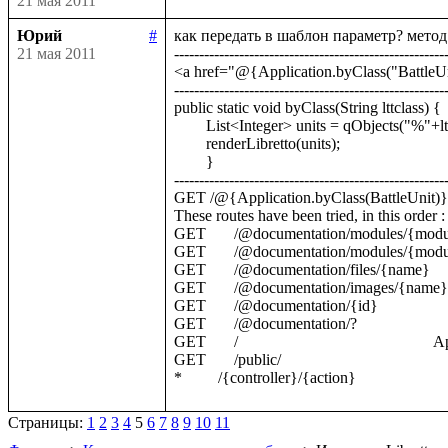
21 мая 2011
Юрий
#
как передать в шаблон параметр? метод 
21 мая 2011
-------------------------------------------------------
<a href="@{Application.byClass("BattleUnit")}
-------------------------------------------------------
public static void byClass(String lttclass) {        
	List<Integer> units = qObjects("%"+lttclass+"/v:objects()");

	renderLibretto(units);

	}

-------------------------------------------------------
GET /@{Application.byClass(BattleUnit)}          
These routes have been tried, in this order :

GET       /@documentation/modules/{modu
GET       /@documentation/modules/{module}
GET       /@documentation/files/{name}        
GET       /@documentation/images/{name}     
GET       /@documentation/{id}                 
GET       /@documentation/?                     
GET       /                                              
GET       /public/                                      
Страницы:
1
2
3
4
5
6
7
8
9
10
11