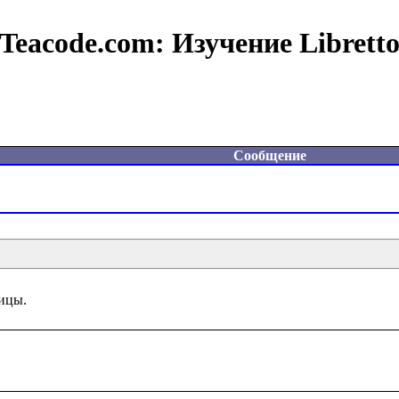
Teacode.com:
Изучение Librett
Сообщение