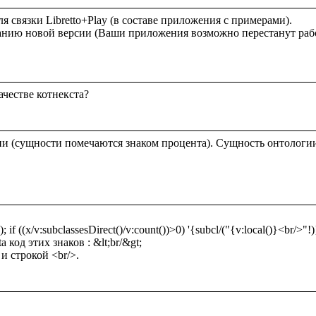
 для связки Libretto+Play (в составе приложения с примерами).

честве котнекста?

и (сущности помечаются знаком процента). Сущность онтологи
; if ((x/v:subclassesDirect()/v:count())>0) '{subcl/("{v:local()}<br/>"!)}{
 код этих знаков : &lt;br/&gt;

и строкой <br/>.
