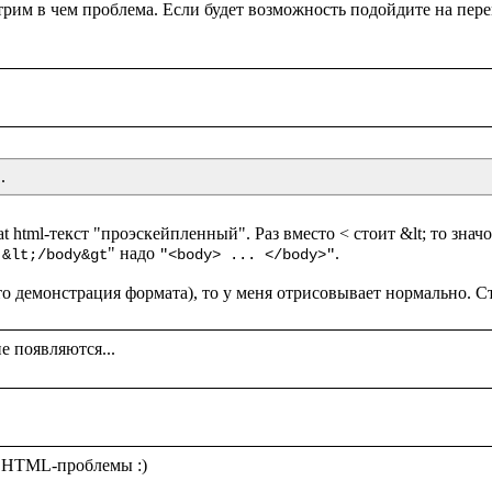
.
t html-текст "проэскейпленный". Раз вместо < стоит &lt; то значо
" надо 
.

 &lt;/body&gt
"<body> ... </body>"