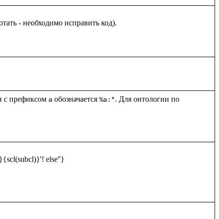
и с префиксом 
 обозначается 
. Для онтологии по 
a
%a:*
scl(subcl)}'! else''}
