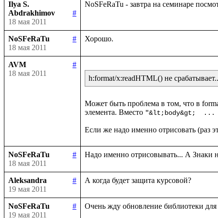
Ilya S.
Abdrakhimov
#
18 мая 2011
NoSFeRaTu
#
18 мая 2011
AVM
#
18 мая 2011
h:format/x:readHTML() не срабатывает..
Может быть проблема в том, что в forma
элемента. Вместо 
"&lt;body&gt;  ...
NoSFeRaTu
#
18 мая 2011
Aleksandra
#
19 мая 2011
NoSFeRaTu
#
19 мая 2011