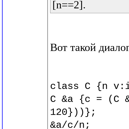
Вот такой диалог
class C {n v:i
C &a {c = (C &
120}))};

&a/c/n;
