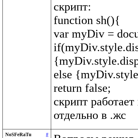
скрипт:

function sh(){

var myDiv = docu
if(myDiv.style.di
{myDiv.style.displ
else {myDiv.style.
return false;

скрипт работает 
NoSFeRaTu
#