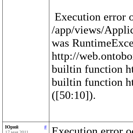
 Execution error occured in template 
/app/views/Applica
was RuntimeExcep
http://web.ontobo
builtin function h
builtin function h
([50:10]).

Юрий
#
Execution error o
17 мая 2011