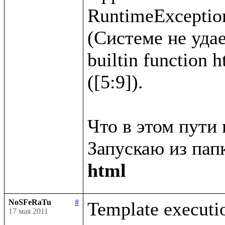
RuntimeException
(Системе не удае
builtin function 
([5:9]).

Что в этом пути 
Запускаю из папк
html
NoSFeRaTu
#
Template executio
17 мая 2011