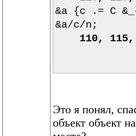
&a {c .= C &_
&a/c/n;

110, 115,
Это я понял, сп
объект объект на