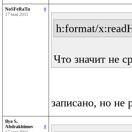
NoSFeRaTu
#
17 мая 2011
h:format/x:read
Что значит не с
Ilya S.
Abdrakhimov
#
17 мая 2011