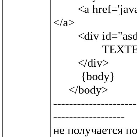
 	<a href='javascript:;'onclick=sh()> show<br/> 
</a>                
        <div id="asd" style='display:block'>

 		TEXTEXTEXTEXTEXT

        </div>

         {body}

     </body>

---------------------
------------------

не получается п