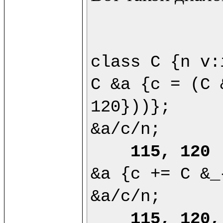
class C {n v:
C &a {c = (C 
120}))};

&a/c/n;

115, 120
&a {c += C &_
&a/c/n;

115, 120,