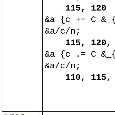
115, 120
&a {c += C &_{
&a/c/n;

115, 120,
&a {c .= C &_{
&a/c/n;

110, 115,