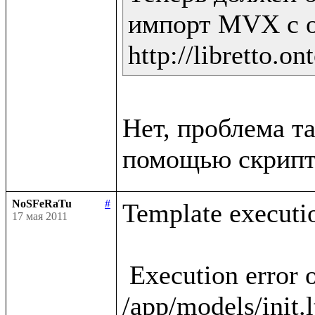
импорт MVX с о
Нет, проблема та
NoSFeRaTu
#
Template executio
17 мая 2011
 Execution error occured in template 
/app/models/init.l