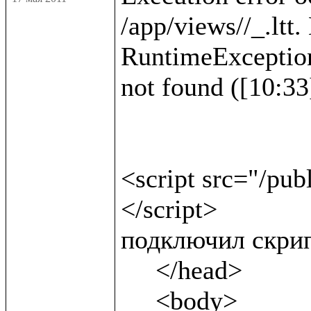
/app/views//_.ltt.
RuntimeException :
not found ([10:33]
<script src="/pub
</script>              
подключил скрип
     </head>

     <body>
