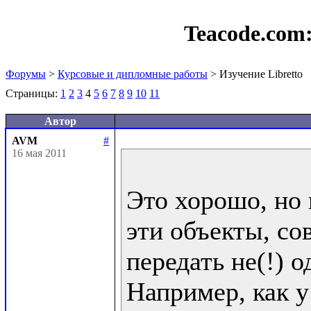
Teacode.com
Форумы
>
Курсовые и дипломные работы
> Изучение Libretto
Страницы:
1
2
3
4
5
6
7
8
9
10
11
Автор
AVM
#
16 мая 2011
Это хорошо, но 
эти объекты, со
передать не(!) од
Например, как у 