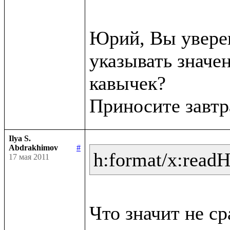
Юрий, Вы уверен
указывать значен
кавычек?

Ilya S.
Abdrakhimov
#
h:format/x:read
17 мая 2011