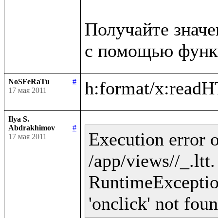
Получайте значе
NoSFeRaTu
#
17 мая 2011
Ilya S.
Abdrakhimov
#
Execution error o
17 мая 2011
/app/views//_.ltt
RuntimeException 
'onclick' not fou