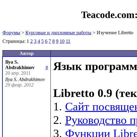
Teacode.com
Форумы
>
Курсовые и дипломные работы
> Изучение Libretto
Страницы:
1
2
3
4
5
6
7
8
9
10
11
Автор
Ilya S.
Язык программи
Abdrakhimov
#
20 апр. 2011
Ilya S. Abdrakhimov
29 февр. 2012
Libretto 0.9 (т
1. 
Сайт посвящен
2. 
Руководство п
3. 
Функции Libre