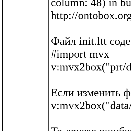
column: 48) in bui
http://ontobox.or
Файл init.ltt со
#import mvx

v:mvx2box("prt/d
Если изменить фа
v:mvx2box("data/
То другая ошибка