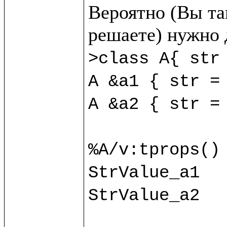
Вероятно (Вы так
>class A{ str 
A &a1 { str = 
A &a2 { str = 
%A/v:tprops() 
StrValue_a1

StrValue_a2
