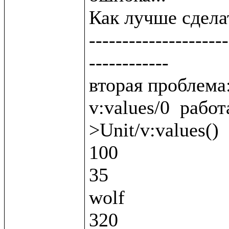
Как лучше сделат
---------------------
------------

вторая проблема:
v:values/0  работ
>Unit/v:values()

100

35

wolf

320
