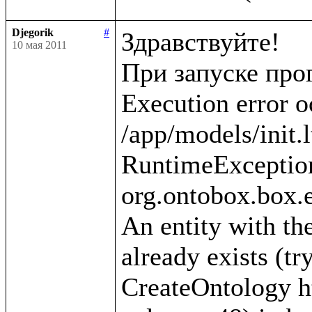
Djegorik
#
Здравствуйте!

10 мая 2011
При запуске про
Execution error o
/app/models/init.l
RuntimeException
org.ontobox.box.e
An entity with the
already exists (tr
CreateOntology htt