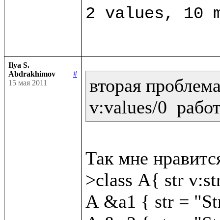
Ilya S.
Abdrakhimov
#
вторая проблема:
15 мая 2011
v:values/0  рабо
Так мне нравится
>class A{ str v:str
A &a1 { str = "St