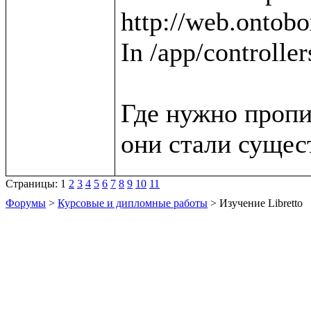
http://web.ontobox
In /app/controller
Где нужно пропи
Страницы:
1
2
3
4
5
6
7
8
9
10
11
Форумы
>
Курсовые и дипломные работы
> Изучение Libretto