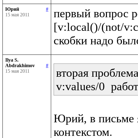
Юрий
#
первый вопрос 
15 мая 2011
[v:local()/(not/v:c
Ilya S.
Abdrakhimov
#
вторая проблема:
15 мая 2011
Юрий, в письме я
контекстом.
