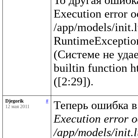
Execution error o
/app/models/init.l
RuntimeException
(Системе не удае
builtin function 
Djegorik
#
12 мая 2011
Execution error o
/app/models/init.l