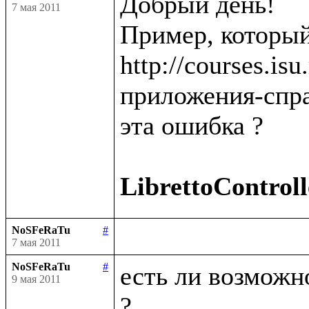
Добрый день!

7 мая 2011
Пример, который
http://courses.is
приложения-спра
эта ошибка ?

LibrettoControll
NoSFeRaTu
#
7 мая 2011
NoSFeRaTu
#
есть ли возможно
9 мая 2011