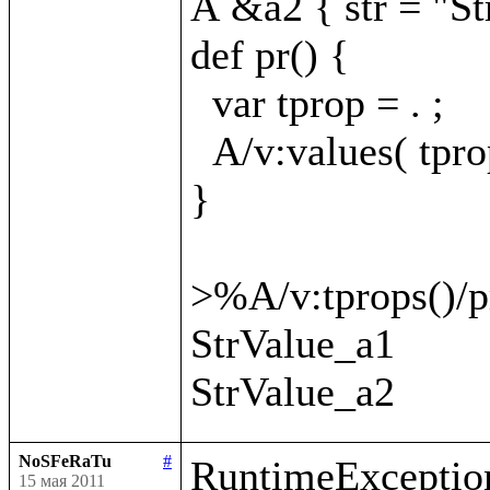
A &a2 { str = "St
def pr() {

  var tprop = . ;

  A/v:values( tprop
}

>%A/v:tprops()/pr
StrValue_a1

NoSFeRaTu
#
RuntimeException
15 мая 2011