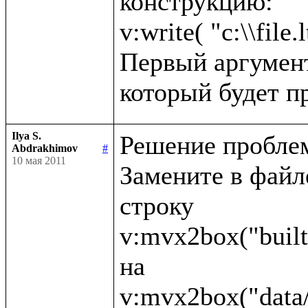
конструкцию:

v:write( "c:\\file.l
Первый аргумент 
Ilya S.
Решение проблем
Abdrakhimov
#
10 мая 2011
Замените в файле 
строку 

v:mvx2box("built
на 
