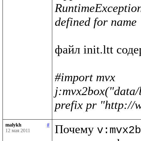
RuntimeException :
defined for name 
файл init.ltt соде
#import mvx

j:mvx2box("data/
prefix pr "http:/
malykh
#
Почему 
v:mvx2b
12 мая 2011