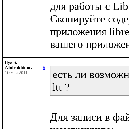
для работы с Libr
Скопируйте содер
приложения libret
Ilya S.
Abdrakhimov
#
есть ли возможн
10 мая 2011
ltt ?
Для записи в фа