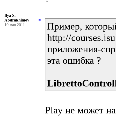
Ilya S.
Abdrakhimov
#
Пример, которы
10 мая 2011
http://courses.i
приложения-спра
эта ошибка ?

LibrettoControll
Play не может н