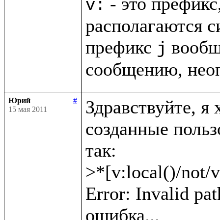
 - это префикс
v:
располагаются с
префикс 
 вообщ
j
сообщению, нео
Юрий
#
Здравствуйте, я 
15 мая 2011
созданные пользо
так: 

>*[v:local()/not/v
Error: Invalid pat
ошибка...
