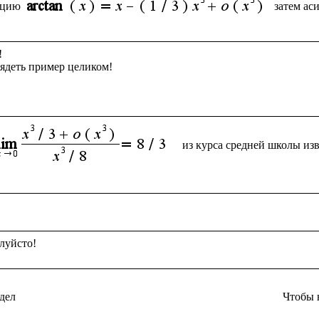
кцию
затем ас


ядеть пример целиком!

из курса средней школы из
дел
Чтобы 