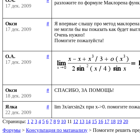
О.А.
#
разложите по формуле Маклорена фун
17 дек. 2009
Окси
#
Я впервые слышу про метод маклорена!
17 дек. 2009
не могли бы вы показать как будет выгл
Очень нужно!

О.А.
#
17 дек. 2009
Окси
#
18 дек. 2009
Ялка
#
22 дек. 2009
Страницы:
1
2
3
4
5
6
7
8
9
10
11
12
13
14
15
16
17
18
19
20
Форумы
>
Консультация по матанализу
> Помогите решить пре