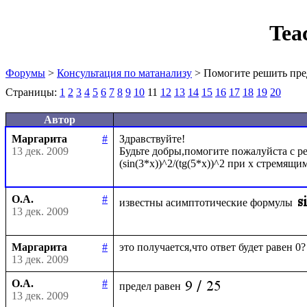
Tea
Форумы
>
Консультация по матанализу
> Помогите решить пре
Страницы:
1
2
3
4
5
6
7
8
9
10
11
12
13
14
15
16
17
18
19
20
Автор
Маргарита
#
Здравствуйте!

13 дек. 2009
Будьте добры,помогите пожалуйста с ре
О.А.
#
известны асимптотические формулы
13 дек. 2009
Маргарита
#
13 дек. 2009
О.А.
#
предел равен
13 дек. 2009