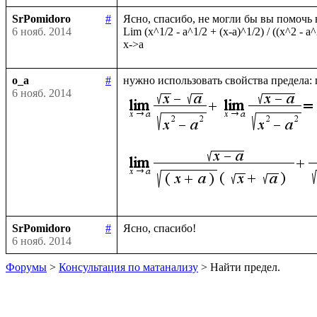
SrPomidoro
#
Ясно, спасибо, не могли бы вы помочь 
6 нояб. 2014
Lim (x^1/2 - a^1/2 + (x-a)^1/2) / ((x^2 - a^
o_a
#
нужно использовать свойства предела:
6 нояб. 2014
SrPomidoro
#
6 нояб. 2014
Форумы
>
Консультация по матанализу
> Найти предел.