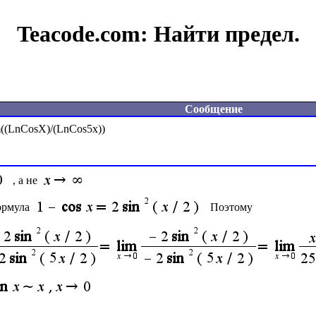
Teacode.com:
Найти предел.
Сообщение
((LnCosX)/(LnCos5x))

, а не 
ормула 
Поэтому 