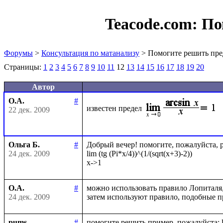
Teacode.com:
По
Форумы
>
Консультация по матанализу
> Помогите решить пре
Страницы:
1
2
3
4
5
6
7
8
9
10
11
12
13
14
15
16
17
18
19
20
Автор
О.А.
#
известен предел
22 дек. 2009
Ольга Б.
#
Добрый вечер! помогите, пожалуйста, ре
24 дек. 2009
lim (tg (Pi*x/4))^(1/(sqrt(x+3)-2))

О.А.
#
можно использовать правило Лопиталя
24 дек. 2009
pums
#