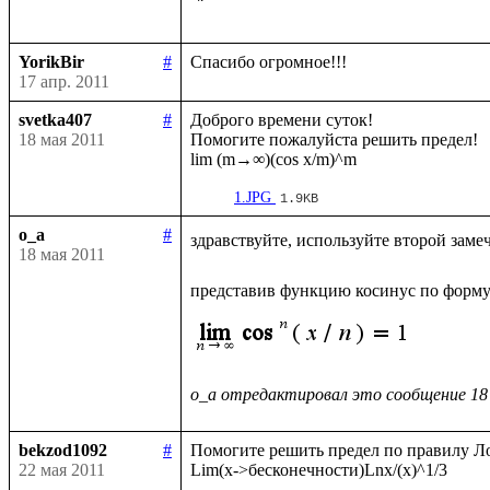
YorikBir
#
17 апр. 2011
svetka407
#
Доброго времени суток!

18 мая 2011
Помогите пожалуйста решить предел!

1.JPG
1.9KB
o_a
#
здравствуйте, используйте второй заме
18 мая 2011
представив функцию косинус по форму
o_a отредактировал это сообщение 18
bekzod1092
#
Помогите решить предел по правилу Ло
22 мая 2011