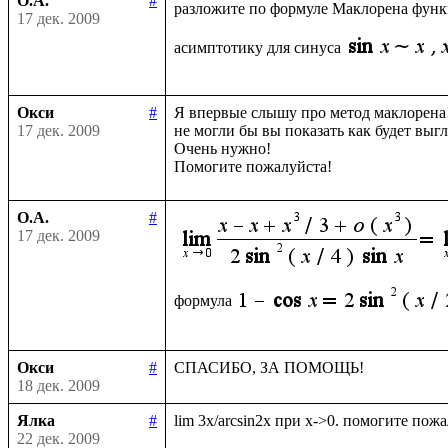
О.А.
#
разложите по формуле Маклорена фун
17 дек. 2009
асимптотику для синуса
Окси
#
Я впервые слышу про метод маклорена!
17 дек. 2009
не могли бы вы показать как будет выгл
Очень нужно!

О.А.
#
17 дек. 2009
формула
Окси
#
18 дек. 2009
Ялка
#
22 дек. 2009