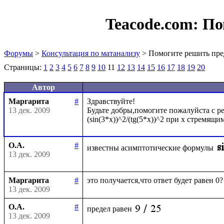
Teacode.com:
По
Форумы
>
Консультация по матанализу
> Помогите решить пре
Страницы:
1
2
3
4
5
6
7
8
9
10
11
12
13
14
15
16
17
18
19
20
Автор
Маргарита
#
Здравствуйте!

13 дек. 2009
Будьте добры,помогите пожалуйста с ре
О.А.
#
известны асимптотические формулы
13 дек. 2009
Маргарита
#
13 дек. 2009
О.А.
#
предел равен
13 дек. 2009