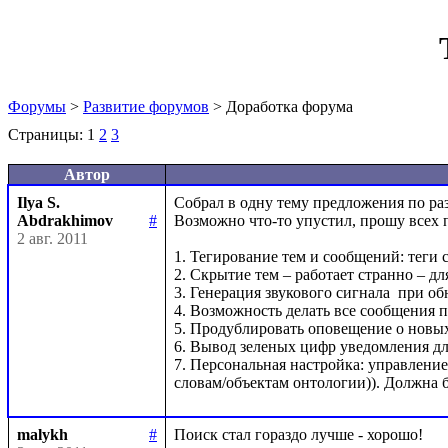
Форумы
>
Развитие форумов
> Доработка форума
Страницы:
1
2
3
Автор
Ilya S.
Собрал в одну тему предложения по ра
Abdrakhimov
#
Возможно что-то упустил, прошу всех п
2 авг. 2011
1. Тегирование тем и сообщений: теги
2. Скрытие тем – работает странно – дл
3. Генерация звукового сигнала  при о
4. Возможность делать все сообщения 
5. Продублировать оповещение о новых
6. Вывод зеленых цифр уведомления для
7. Персональная настройка: управление
malykh
#
Поиск стал гораздо лучше - хорошо!
