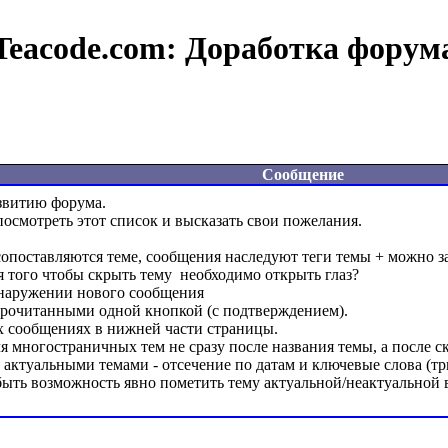
Teacode.com:
Доработка форум
Сообщение
звитию форума.

осмотреть этот список и высказать свои пожелания. 

 сопоставляются теме, сообщения наследуют теги темы + можно з
я того чтобы скрыть тему  необходимо открыть глаз? 

бнаружении нового сообщения

прочитанными одной кнопкой (с подтверждением).

 сообщениях в нижней части страницы.

 многостраничных тем не сразу после названия темы, а после ск
 актуальными темами - отсечение по датам и ключевые слова (три 