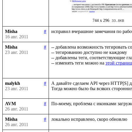
744 x 296
33.8KB
Misha
#
16 авг. 2011
Misha
#
-- добавлена возможность тегировать с
23 авг. 2011
-- тегированию доступно не каждому

-- добавлены теги, соответствующие гла
-- изменять теги можно на 
этой страни
malykh
#
А давайте сделаем API через HTTP[S] дл
23 авг. 2011
AVM
#
26 авг. 2011
Misha
#
26 авг. 2011