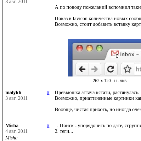
3 авг. 2011
А по поводу пожеланий вспомнил такие
Показ в favicon количества новых сообщ
Возможно, стоит добавить вставку карт
262 x 120
11.9KB
malykh
#
Превьюшка аттача кстати, растянулась. 
3 авг. 2011
Возможно, приаттаченные картинки как-
Misha
#
1. Поиск - упорядочить по дате, сгрупп
4 авг. 2011
2. теги...

Misha