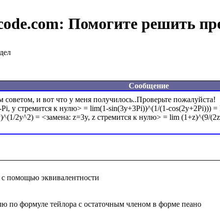
code.com:
Помогите решить пр
дел
Сообщение
 советом, и вот что у меня получилось..Проверьте пожалуйста!

-Pi, y стремится к нулю> = lim(1-sin(3y+3Pi))^(1/(1-cos(2y+2Pi))) =
 с помощью эквивалентности

лю по формуле тейлора с остаточным членом в форме пеано
