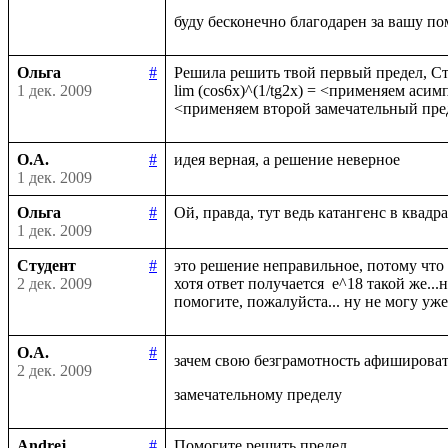
Ольга
#
Решила решить твой первый предел, Сту
1 дек. 2009
lim (cos6x)^(1/tg2x) = <применяем асимпт
О.А.
#
1 дек. 2009
Ольга
#
1 дек. 2009
Студент
#
это решение неправильное, потому что к
2 дек. 2009
хотя ответ получается  e^18 такой же...
О.А.
#
зачем свою безграмотность афишироват
2 дек. 2009
Andrej
#
Помогите решить предел
