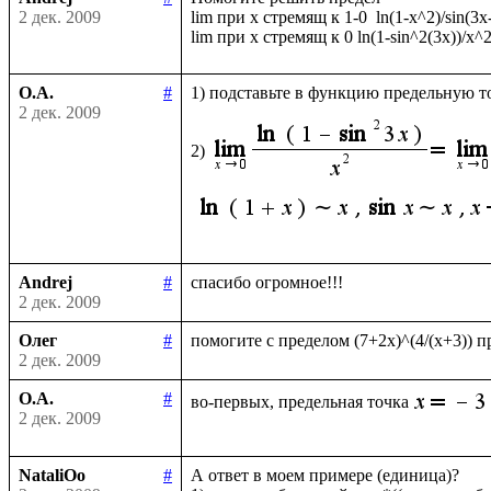
2 дек. 2009
lim при x стремящ к 1-0  ln(1-x^2)/sin(3x-
О.А.
#
1) подставьте в функцию предельную то
2 дек. 2009
2)
Andrej
#
2 дек. 2009
Олег
#
2 дек. 2009
О.А.
#
во-первых, предельная точка
2 дек. 2009
NataliOo
#
А ответ в моем примере (единица)?
