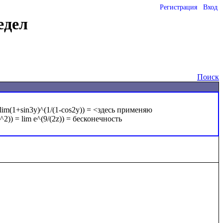
Регистрация
Вход
едел
Поиск
 lim(1+sin3y)^(1/(1-cos2y)) = <здесь применяю 