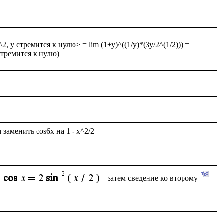
, y стремится к нулю> = lim (1+y)^((1/y)*(3y/2^(1/2))) = 
аменить cos6x на 1 - x^2/2

затем сведение ко второму 