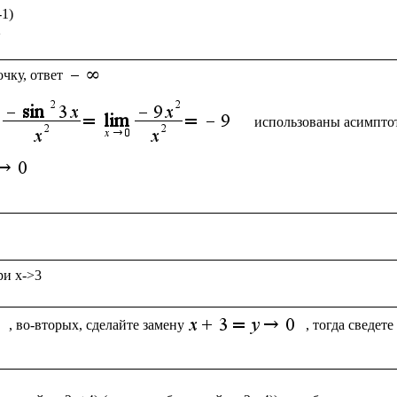
1)

чку, ответ
использованы асимпто
, во-вторых, сделайте замену