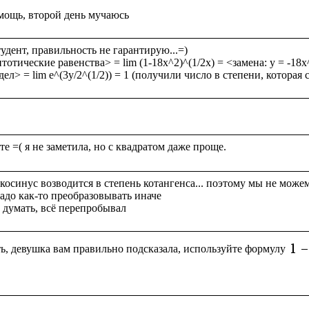
дент, правильность не гарантирую...=)

отические равенства> = lim (1-18x^2)^(1/2x) = <замена: y = -18x^2
осинус возводится в степень котангенса... поэтому мы не можем з
надо как-то преобразовывать иначе

ь, девушка вам правильно подсказала, используйте формулу