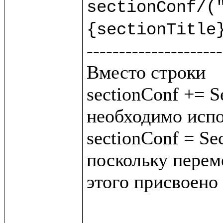
sectionConf/("
{sectionTitle
---------------------
Вместо строки 

sectionConf += Se
необходимо испо
sectionConf = Sec
поскольку переме
этого присвоено 