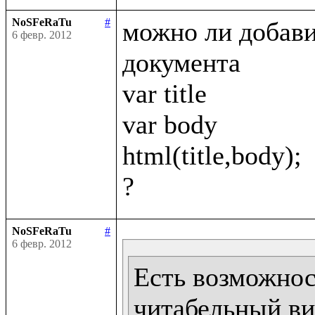
NoSFeRaTu
#
можно ли добавит
6 февр. 2012
документа 

var title

var body

html(title,body);

NoSFeRaTu
#
6 февр. 2012
Есть возможност
читабельный ви