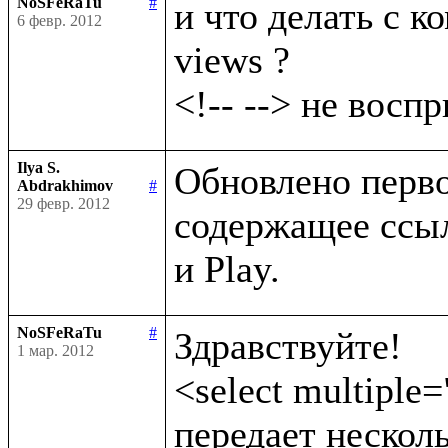
NoSFeRaTu
#
и что делать с ко
6 февр. 2012
views ?

Ilya S.
Обновлено первое
Abdrakhimov
#
29 февр. 2012
содержащее ссыл
NoSFeRaTu
#
Здравствуйте!

1 мар. 2012
<select multiple=
передает несколь