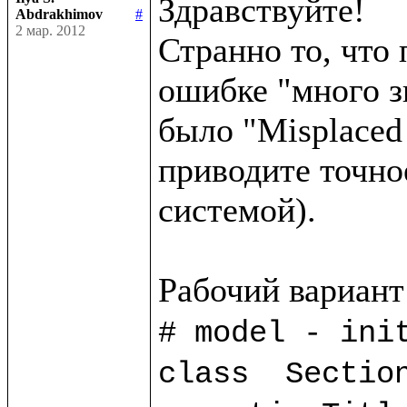
Здравствуйте!

Abdrakhimov
#
2 мар. 2012
Странно то, что 
ошибке "много з
было "Misplaced 
приводите точно
системой).

# model - init
class  Section