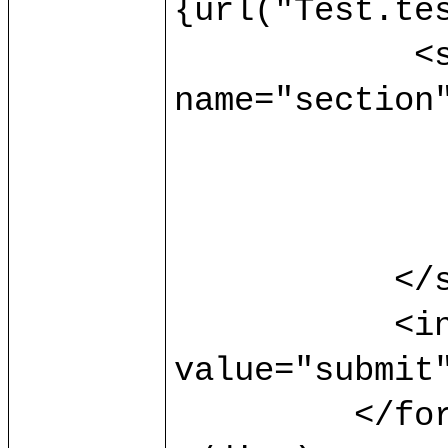
{url("Test.tes
	    <select multiple="multiple" 
name="section"
		<option> s1 </opti
		<option> s2 </opti
		<option> s3 </opti
	   </select>

	   <input type="submit" 
value="submit"
	 </form>
