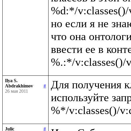
%d:*/v:classes()/v
но если я не зна
что она онтолог
ввести ее в конте
Ilya S.
Для получения к
Abdrakhimov
#
26 мая 2011
используйте запр
Julic
#