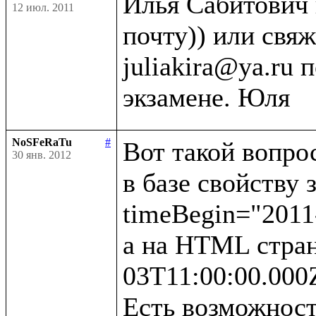
Илья Сабитович 
12 июл. 2011
почту)) или свяж
juliakira@ya.ru 
NoSFeRaTu
#
Вот такой вопрос
30 янв. 2012
в базе свойству 
timeBegin="2011-
а на HTML стран
03T11:00:00.000Z
Есть возможност