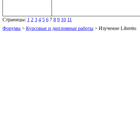
Страницы:
1
2
3
4
5
6
7
8
9
10
11
Форумы
>
Курсовые и дипломные работы
> Изучение Libretto