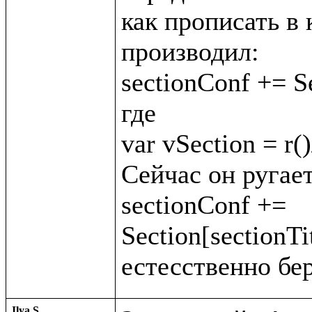
как прописать в 
производил:

sectionConf += Se
где

var vSection = r()
Сейчас он ругает
sectionConf += 
Section[sectionTit
Ilya S.