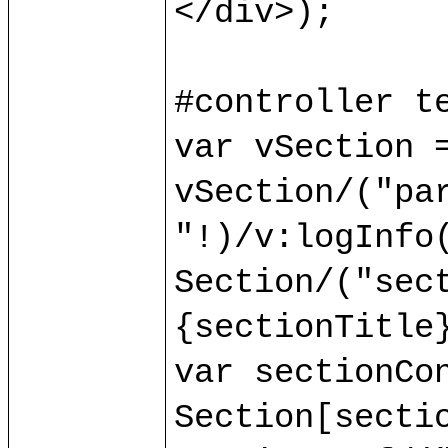
</div>);

#controller te
var vSection =
vSection/("par
"!)/v:logInfo(
Section/("sect
{sectionTitle}
var sectionCon
Section[sectio