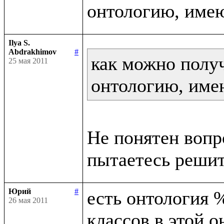
Ilya S.
Abdrakhimov
#
как можно получ
25 мая 2011
онтологию, име
Не понятен вопр
Юрий
#
есть онтология %
26 мая 2011
классов в этой о