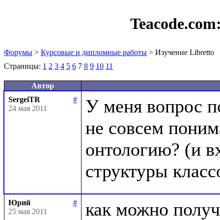
Teacode.com
Форумы
>
Курсовые и дипломные работы
> Изучение Libretto
Страницы:
1
2
3
4
5
6
7
8
9
10
11
Автор
SergeiTR
#
У меня вопрос п
24 мая 2011
не совсем понима
онтологию? (и вх
Юрий
#
как можно получ
25 мая 2011