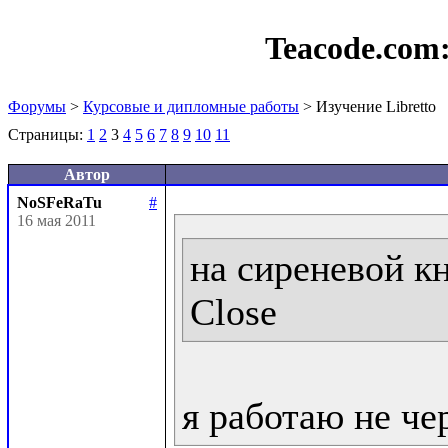
Teacode.com
Форумы
>
Курсовые и дипломные работы
> Изучение Libretto
Страницы:
1
2
3
4
5
6
7
8
9
10
11
Автор
NoSFeRaTu
#
16 мая 2011
на сиреневой кн
Close
я работаю не че