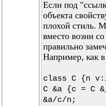
Если под "ссылк
объекта свойству
плохой стиль. М
вместо возни со
правильно замеч
Например, как в
class C {n v:
C &a {c = C &
&a/c/n;
