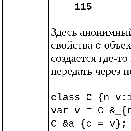
115
Здесь анонимный
свойства 
 объек
c
создается где-то
передать через п
class C {n v:i
var v = C &_{n
C &a {c = v};
