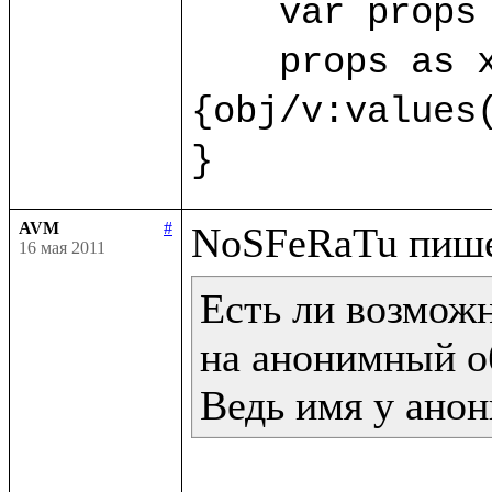
    var props 
    props as x
{obj/v:values(
}
AVM
#
16 мая 2011
Есть ли возможн
на анонимный об
Ведь имя у анон