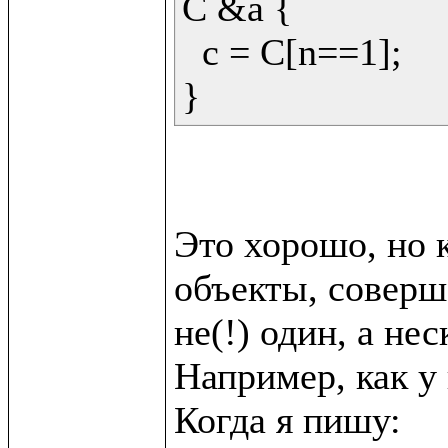
C &a {

  c = C[n==1];

Это хорошо, но к
объекты, соверш
не(!) один, а неск
Например, как у в
Когда я пишу:
