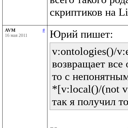
AVM
#
16 мая 2011
v:ontologies()/v:e
возвращает все 
то с непонятным
*[v:local()/(not v: