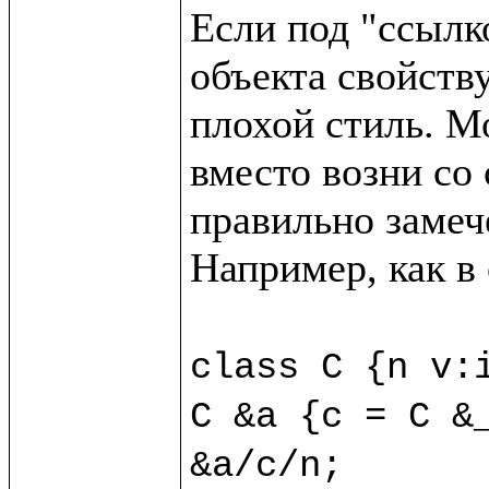
Если под "ссылк
объекта свойству
плохой стиль. М
вместо возни со 
правильно замече
Например, как в
class C {n v:i
C &a {c = C &_
&a/c/n;
