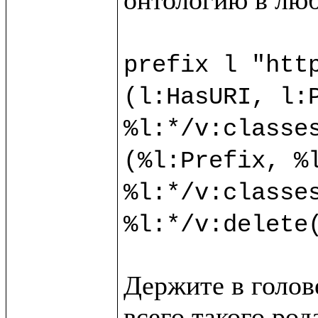
prefix l "http
(l:HasURI, l:P
%l:*/v:classes
(%l:Prefix, %l
%l:*/v:classes
Держите в голове
всего такого ро