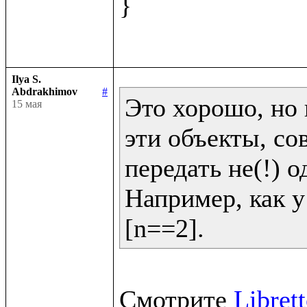
}

Ilya S.
Abdrakhimov
#
Это хорошо, но 
15 мая
эти объекты, со
передать не(!) од
Например, как у 
[n==2].
Смотрите 
Libret