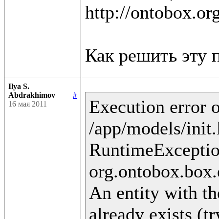
http://ontobox.or
Ilya S.
Abdrakhimov
#
Execution error o
16 мая 2011
/app/models/init.
RuntimeExceptio
org.ontobox.box.
An entity with th
already exists (t