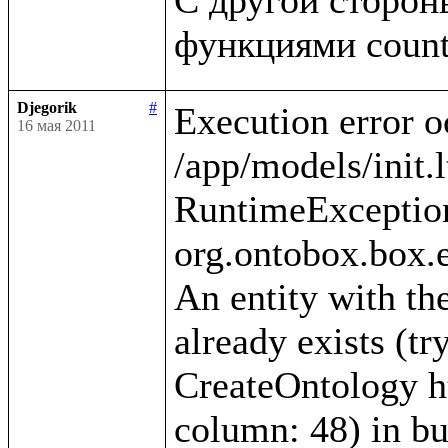
Djegorik
#
Execution error o
16 мая 2011
/app/models/init.l
RuntimeException
org.ontobox.box.e
An entity with the
already exists (tr
CreateOntology htt
column: 48) in bui