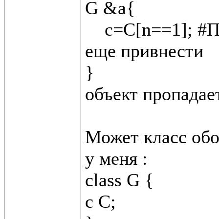
G &a{

    c=C[n==1]; #Подскажите как C &_{n = 2}; сюда 
еще привнести

}

объект пропадает
Может класс обо
у меня :

class G {

c C;
