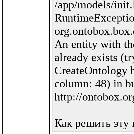
/app/models/init.
RuntimeExceptio
org.ontobox.box.
An entity with th
already exists (t
CreateOntology ht
column: 48) in bu
http://ontobox.or