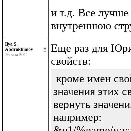
и т.д. Все лучше 
Ilya S.
Еще раз для Юри
Abdrakhimov
#
16 мая 2011
 кроме имен сво
значения этих св
вернуть значени
например:

&u1/%name/v:val