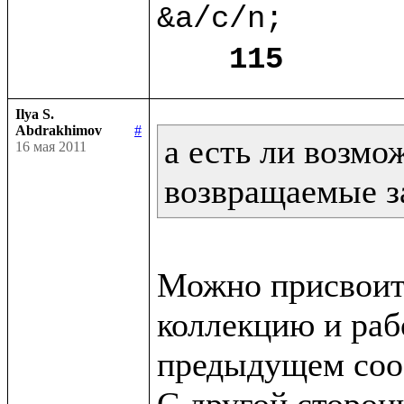
&a/c/n;

115
Ilya S.
Abdrakhimov
#
а есть ли возмо
16 мая 2011
возвращаемые з
Можно присвоит
коллекцию и рабо
предыдущем сооб
С другой сторон