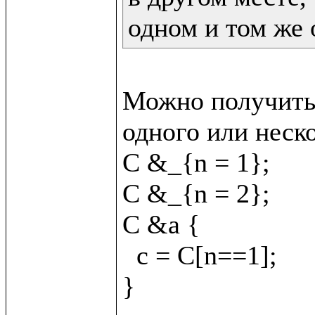
одном и том же 
Можно получить 
одного или неско
C &_{n = 1};

C &_{n = 2};

C &a {

  c = C[n==1];
