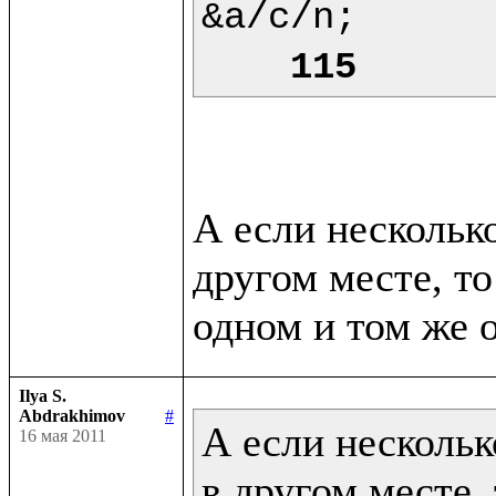
&a/c/n;

115
А если нескольк
другом месте, то
Ilya S.
Abdrakhimov
#
А если нескольк
16 мая 2011
в другом месте, 