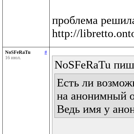
проблема решила
NoSFeRaTu
#
16 июл.
Есть ли возможн
на анонимный о
Ведь имя у ано