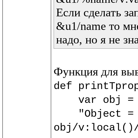
Если сделать зап
&u1/name то мне
надо, но я не зн
def printTprop
    var obj = 
    "Object = "/v:print(); 
obj/v:local()/