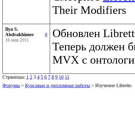
Ilya S.
Обновлен Libretto
Abdrakhimov
#
16 мая 2011
Теперь должен б
Страницы:
1
2
3
4
5
6
7
8
9
10
11
Форумы
>
Курсовые и дипломные работы
> Изучение Libretto