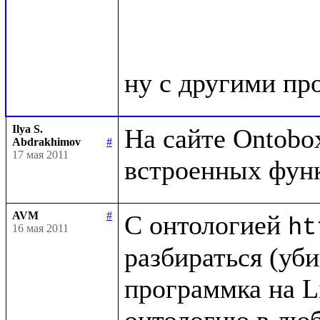
Ilya S.
На сайте Ontobox
Abdrakhimov
#
17 мая 2011
AVM
#
С онтологией 
ht
16 мая 2011
разбираться (убив
программка на Li
онтологию в люб