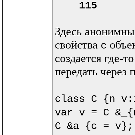
115
Здесь анонимный
свойства 
 объе
c
создается где-то
передать через 
class C {n v:
var v = C &_{
C &a {c = v};
