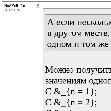
NoSFeRaTu
#
16 мая 2011
А если несколь
в другом месте,
одном и том же
Можно получить
значениям одног
C &_{n = 1};

C &_{n = 2};
