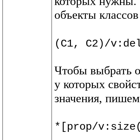
которых нужны. 
объекты классов
(C1, C2)/v:de
Чтобы выбрать о
у которых свойс
значения, пишем

*[prop/v:size