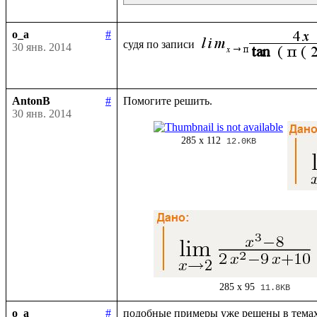
o_a
#
судя по записи 
30 янв. 2014
AntonB
#
30 янв. 2014
285 x 112
12.0KB
285 x 95
11.8KB
o_a
#