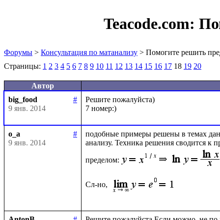
Teacode.com:
По
Форумы
>
Консультация по матанализу
> Помогите решить пре
Страницы:
1
2
3
4
5
6
7
8
9
10
11
12
13
14
15
16
17
18
19
20
Автор
big_food
#
Решите пожалуйста)

9 янв. 2014
o_a
#
подобные примеры решены в темах данн
9 янв. 2014
анализу. Техника решения сводится к 
пределом:
Сл-но, 
AntonB
#