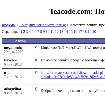
Teacode.com:
По
Форумы
>
Консультация по матанализу
> Помогите решить пре
Страницы:
1
2
3
4
5
6
7
8
9
10
11
12
13
14
15
16
17
18
19
20
Автор
megamenin
#
29 дек. 2012
Pavel276
#
6 янв. 2013
o_a
#
http://forum.teacode.com/show-thread.jsp?
7 янв. 2013
thread=_9a92c9e1e83b48f5b2ce3d2e5ea
абвгдейка
#
Добрый вечер,подскажите пожалуйста,
8 янв. 2013