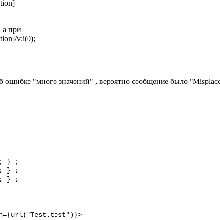
ion]

а при 

on]/v:i(0);

б ошибке "много значений" , вероятно сообщение было "Misplaced
 } ;

 } ;

 } ;
