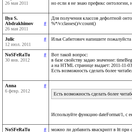
26 мая 2011
Ilya S.
Для получения классов дефолтной онтол
Abdrakhimov
#
26 мая 2011
Julic
#
12 июл. 2011
NoSFeRaTu
#
Вот такой вопрос:

30 янв. 2012
в базе свойству задаю значение: timeBeg
а на HTML странице выдает: 2011-11-03
Anna
#
6 февр. 2012
Есть возможность сделать более чита
NoSFeRaTu
#
можно ли добавить яваскрипт в ltt при 