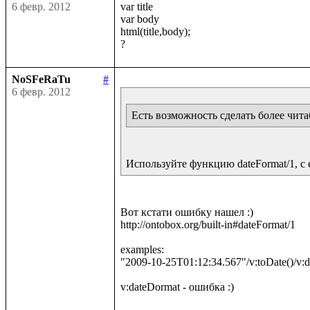
6 февр. 2012
var title

var body

html(title,body);

NoSFeRaTu
#
6 февр. 2012
Есть возможность сделать более чит
Используйте функцию dateFormat/1, с
Вот кстати ошибку нашел :)

http://ontobox.org/built-in#dateFormat/1

examples:

"2009-10-25T01:12:34.567"/v:toDate()/v: