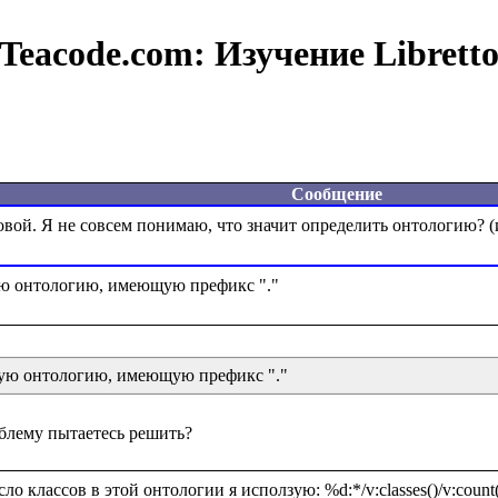
Teacode.com:
Изучение Librett
Сообщение
щую онтологию, имеющую префикс "."
о классов в этой онтологии я исползую: %d:*/v:classes()/v:count(