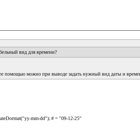
абельный вид для времени?
 ее помощью можно при выводе задать нужный вид даты и време
dateDormat("yy-mm-dd"); # = "09-12-25"
