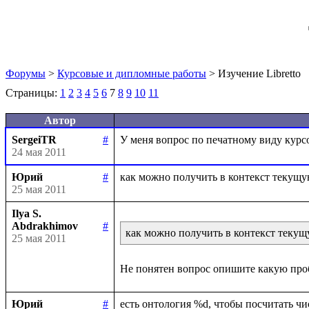
Форумы
>
Курсовые и дипломные работы
> Изучение Libretto
Страницы:
1
2
3
4
5
6
7
8
9
10
11
Автор
SergeiTR
#
24 мая 2011
Юрий
#
25 мая 2011
Ilya S.
Abdrakhimov
#
как можно получить в контекст теку
25 мая 2011
Юрий
#
есть онтология %d, чтобы посчитать числ