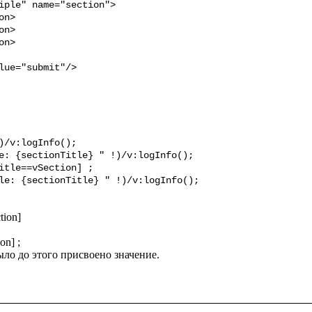
)/v:logInfo();

e: {sectionTitle} " !)/v:logInfo();

itle==vSection] ;

le: {sectionTitle} " !)/v:logInfo();
ion]

n] ;

ло до этого присвоено значение.
