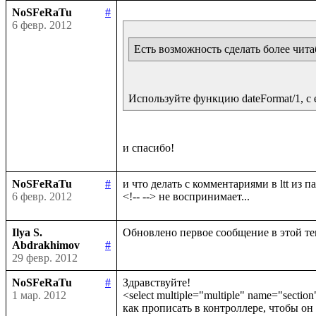
NoSFeRaTu
#
6 февр. 2012
Есть возможность сделать более чит
Используйте функцию dateFormat/1, с
NoSFeRaTu
#
и что делать с комментариями в ltt из па
6 февр. 2012
Ilya S.
Abdrakhimov
#
29 февр. 2012
NoSFeRaTu
#
Здравствуйте!

1 мар. 2012
<select multiple="multiple" name="sectio
как прописать в контроллере, чтобы он 