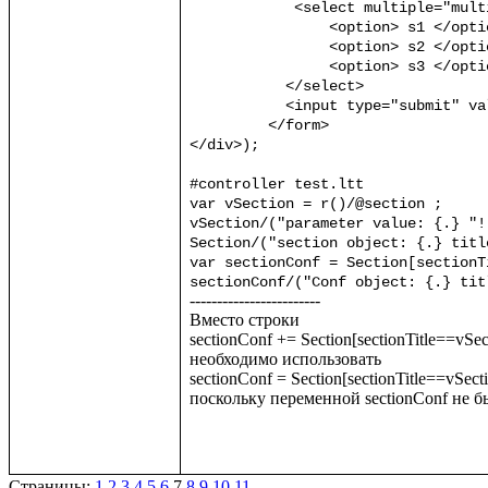
	    <select multiple="multiple" name="section">

		<option> s1 </option>

		<option> s2 </option>

		<option> s3 </option>

	   </select>

	   <input type="submit" value="submit"/>

	 </form>

</div>);

#controller test.ltt

var vSection = r()/@section ;

vSection/("parameter value: {.} "!
Section/("section object: {.} titl
var sectionConf = Section[sectionT
sectionConf/("Conf object: {.} tit
------------------------

Вместо строки 

sectionConf += Section[sectionTitle==vSect
необходимо использовать

sectionConf = Section[sectionTitle==vSectio
поскольку переменной sectionConf не бы
Страницы:
1
2
3
4
5
6
7
8
9
10
11