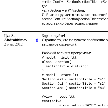
sectionConf += Section[sectionTitle==vSect
где

var vSection = r()/@section;

Сейчас он ругается что много значений, 
sectionConf += Section[sectionTitle==vSecti
Ilya S.
Здравствуйте!

Abdrakhimov
#
Странно то, что получаете сообщение о
2 мар. 2012
выданное системой).

# model - init.ltt

class  Section{

  sectionTitle v:string;

}

# model - start.ltt

Section &s1 { sectionTitle = "s1" ;
Section &s2 { sectionTitle = "s2" ;
Section &s3 { sectionTitle = "s3" ;
#view - _test.ltt

test(<div>

	 <form method="POST" action={url("Test.test")}>
