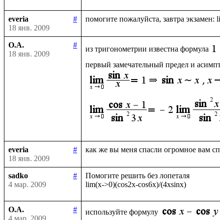
everia
#
18 янв. 2009
О.А.
#
из тригонометрии известна формула
18 янв. 2009
первый замечательный предел и асимпто
everia
#
18 янв. 2009
sadko
#
Помогите решить без лопеталя 

4 мар. 2009
О.А.
#
используйте формулу
4 мар. 2009