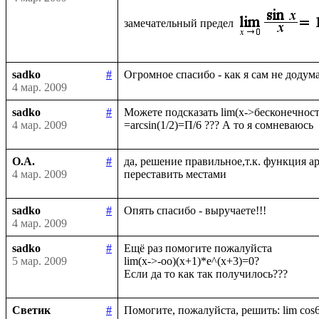
замечательный предел
sadko
#
4 мар. 2009
sadko
#
Можете подсказать lim(x->бесконечность)
4 мар. 2009
О.А.
#
да, решение правильное,т.к. функция а
4 мар. 2009
sadko
#
4 мар. 2009
sadko
#
Ещё раз помогите пожалуйста

5 мар. 2009
lim(x->-oo)(x+1)*e^(x+3)=0?

Светик
#
Помогите, пожалуйста, решить: lim cos6x