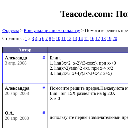
Teacode.com:
По
Форумы
>
Консультация по матанализу
> Помогите решить пре
Страницы:
1
2
3
4
5
6
7
8
9
10
11
12
13
14
15
16
17
18
19
20
Автор
Александр
#
Блин. 

3 апр. 2008
1. lim(3x^2+x-2)/(3-cosx), при x->0

2. lim(x^2)/(sin^2 4x), при x-> x/2

Александра
#
Помогите решить предел.Пажалуйста кто 
20 апр. 2008
Lim   Sin 15X разделить на tg 20X

О.А.
#
используйте первый замечательный пр
20 апр. 2008