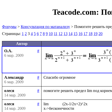
Teacode.com:
По
Форумы
>
Консультация по матанализу
> Помогите решить пре
Страницы:
1
2
3
4
5
6
7
8
9
10
11
12
13
14
15
16
17
18
19
20
Автор
О.А.
#
6 мар. 2009
Александр
#
6 мар. 2009
олеся
#
14 мар. 2009
олеся
#
lim              (2x-1/2x+2)^2x

14 мар. 2009