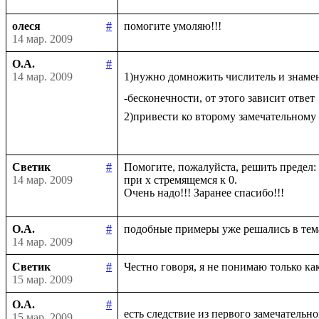
олеся
#
14 мар. 2009
О.А.
#
14 мар. 2009
1)нужно домножить числитель и знаме
-бесконечности, от этого зависит ответ

2)привести ко второму замечательному
Светик
#
Помогите, пожалуйста, решить предел: li
14 мар. 2009
при х стремящемся к 0.

О.А.
#
14 мар. 2009
Светик
#
15 мар. 2009
О.А.
#
есть следствие из первого замечательно
15 мар. 2009