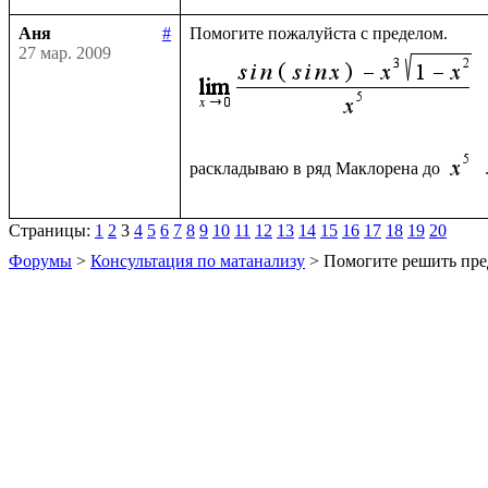
Аня
#
27 мар. 2009
раскладываю в ряд Маклорена до 
Страницы:
1
2
3
4
5
6
7
8
9
10
11
12
13
14
15
16
17
18
19
20
Форумы
>
Консультация по матанализу
> Помогите решить пре