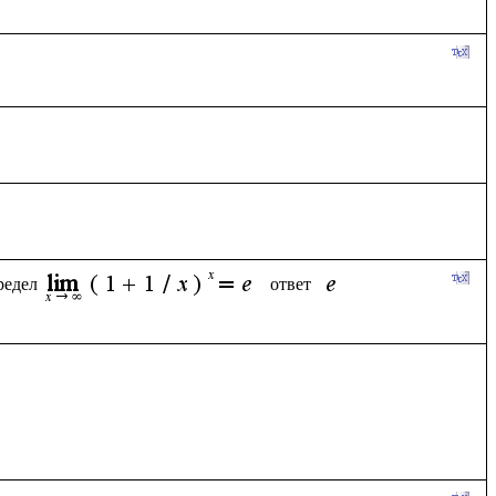
редел
ответ  