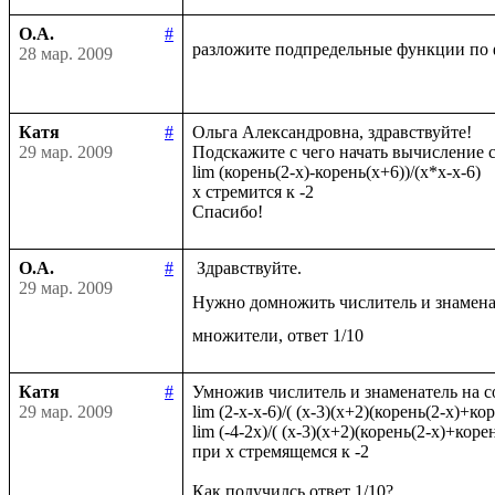
О.А.
#
разложите подпредельные функции по 
28 мар. 2009
Катя
#
Ольга Александровна, здравствуйте!

29 мар. 2009
Подскажите с чего начать вычисление с
lim (корень(2-x)-корень(x+6))/(x*x-x-6)

x стремится к -2

О.А.
#
 Здравствуйте.

29 мар. 2009
Нужно домножить числитель и знамена
Катя
#
Умножив числитель и знаменатель на с
29 мар. 2009
lim (2-x-x-6)/( (x-3)(x+2)(корень(2-x)+кор
lim (-4-2x)/( (x-3)(x+2)(корень(2-x)+корен
при x стремящемся к -2
