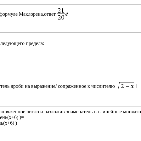
формуле Маклорена,ответ
ледующего предела:

тель дроби на выражение/ сопряженное к числителю
опряженное число и разложив знаменатель на линейные множите
ень(x+6) )= 

ь(x+6) )
