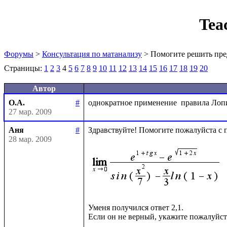
Tea
Форумы
>
Консультация по матанализу
> Помогите решить пре
Страницы:
1
2
3
4
5
6
7
8
9
10
11
12
13
14
15
16
17
18
19
20
Автор
О.А.
#
27 мар. 2009
Аня
#
Здравствуйте! Помогите пожалуйста с п
28 мар. 2009
Уменя получился ответ 2,1.
