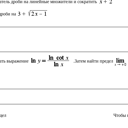
атель дроби на линейные множители и сократить 
дроби на
ать выражение
.Затем найти предел
дел
Чтобы 