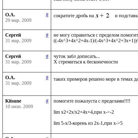
О.А.
#
сократите дробь на
29 мар. 2009
Сергей
#
не могу справиться с пределом помогите
31 мар. 2009
Сергей
#
чуток забл дописать...

31 мар. 2009
О.А.
#
таких примеров решено море в темах д
31 мар. 2009
Kitsune
#
помогите пожалуста с пределами!!!!

10 июн. 2009
lim x2+2x/x2+4x+4,при x->-2
