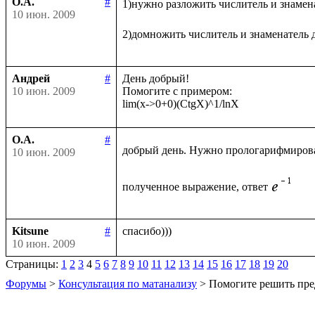
О.А.
#
1)нужно разложить числитель и знамен
10 июн. 2009
2)домножить числитель и знаменатель 
Андрей
#
День добрый!

10 июн. 2009
Помогите с примером:

О.А.
#
добрый день. Нужно прологарифмиров
10 июн. 2009
полученное выражение, ответ
Kitsune
#
10 июн. 2009
Страницы:
1
2
3
4
5
6
7
8
9
10
11
12
13
14
15
16
17
18
19
20
Форумы
>
Консультация по матанализу
> Помогите решить пре