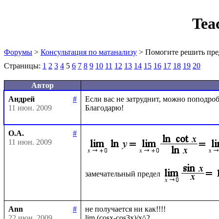
Tea
Форумы
>
Консультация по матанализу
> Помогите решить пре
Страницы:
1
2
3
4
5
6
7
8
9
10
11
12
13
14
15
16
17
18
19
20
Автор
Андрей
#
Если вас не затруднит, можно поподробн
11 июн. 2009
О.А.
#
11 июн. 2009
замечательный предел
Ann
#
не получается ни как!!!!

22 июн. 2009
lim (cosx-cos3x)/x^2
