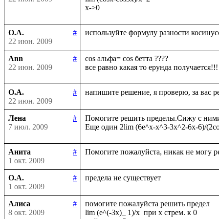
О.А.
#
22 июн. 2009
Ann
#
cos альфа= cos бетта ????

22 июн. 2009
О.А.
#
22 июн. 2009
Лена
#
Помогите решить пределы.Сижу с ними у
7 июл. 2009
Анита
#
1 окт. 2009
О.А.
#
1 окт. 2009
Алиса
#
помогите пожалуйста решить предел

8 окт. 2009
lim (e^(-3x)_ 1)/x  при х стрем. к 0
