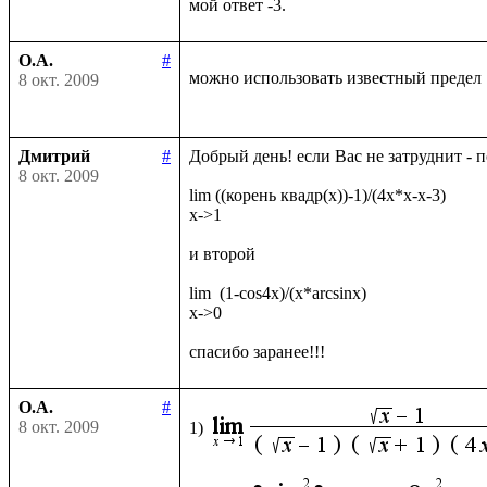
О.А.
#
можно использовать известный предел
8 окт. 2009
Дмитрий
#
Добрый день! если Вас не затруднит - 
8 окт. 2009
lim ((корень квадр(x))-1)/(4x*x-x-3)

x->1

и второй

lim  (1-cos4x)/(x*arcsinx)

x->0

О.А.
#
8 окт. 2009
1)