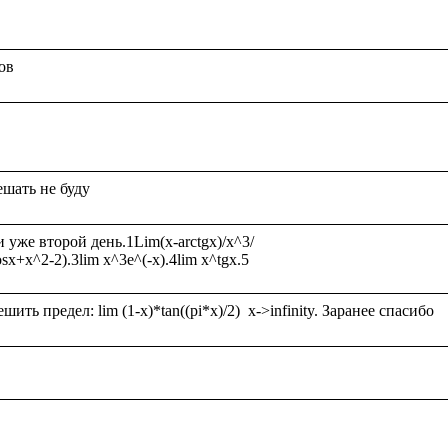
же второй день.1Lim(x-arctgx)/x^3/
