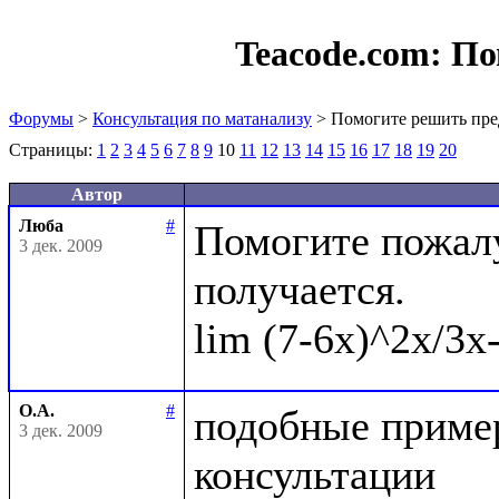
Teacode.com:
По
Форумы
>
Консультация по матанализу
> Помогите решить пре
Страницы:
1
2
3
4
5
6
7
8
9
10
11
12
13
14
15
16
17
18
19
20
Автор
Люба
#
Помогите пожалу
3 дек. 2009
получается.

О.А.
#
подобные пример
3 дек. 2009