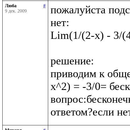
Люба
#
пожалуйста подс
9 дек. 2009
нет:

Lim(1/(2-x) - 3/(
решение:

приводим к обще
x^2) = -3/0= бес
вопрос:бесконеч