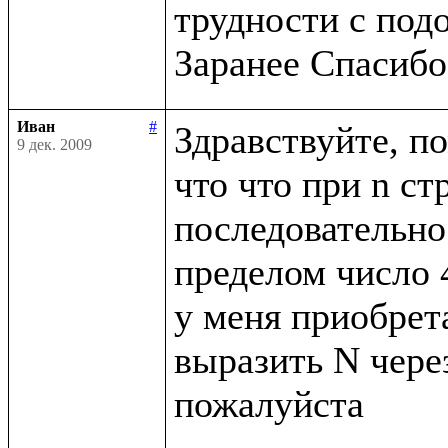
трудности с под
Иван
#
Здравствуйте, по
9 дек. 2009
что что при n ст
последовательнос
пределом число 4
у меня приобрета
выразить N через