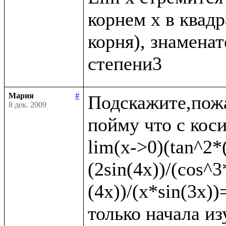
корнем x в квадр
корня), знаменате
Мария
#
Подскажите,пожа
8 дек. 2009
пойму что с коси
lim(x->0)(tan^2*(
(2sin(4x))/(cos^3
(4x))/(x*sin(3x)
только начала из