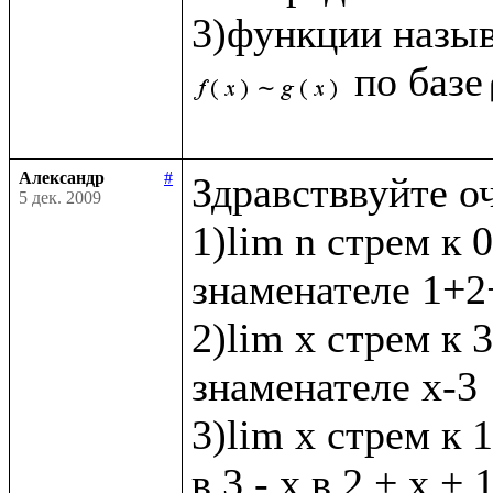
3)функции назы
по базе
Александр
#
Здравстввуйте о
5 дек. 2009
1)lim n стрем к 0
знаменателе 1+2+
2)lim x стрем к 3 
знаменателе х-3

3)lim x стрем к 1
в 3 - х в 2 + х + 1 