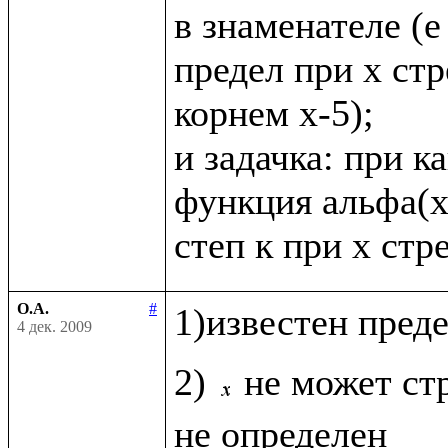
в знаменателе (е в
предел при х стр
корнем х-5);

и задачка: при к
функция альфа(х
О.А.
#
1)известен пред
4 дек. 2009
2) 
не может стр
не определен
