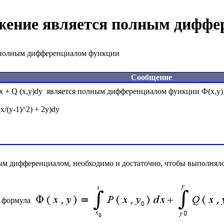
ение является полным диффе
 полным дифференциалом функции
Сообщение
x + Q (x,y)dy  является полным дифференциалом функции Ф(x,y)
 (x/(y-1)^2) + 2y)dy

м дифференциалом, необходимо и достаточно, чтобы выполнялос
 формула 