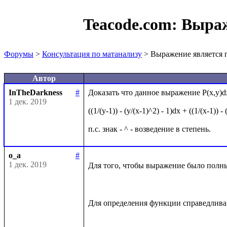
Teacode.com:
Выраж
Форумы
>
Консультация по матанализу
> Выражение является
Автор
InTheDarkness
#
Доказать что данное выражение P(x,y)d
1 дек. 2019
((1/(y-1)) - (y/(x-1)^2) - 1)dx + ((1/(x-1)) -
o_a
#
1 дек. 2019
Для того, чтобы выражение было полны
Для определения функции справедлива