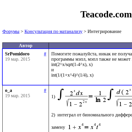
Teacode.co
Форумы
>
Консультация по матанализу
> Интегрирование
Автор
SrPomidoro
#
Помогите пожалуйста, никак не получа
19 мар. 2015
программы мэпл, мэпл также не может 
int(2^x/sqrt(1-4^x), x)

и

o_a
#
19 мар. 2015
1)
2)  интеграл от биномиального диффере
замену 