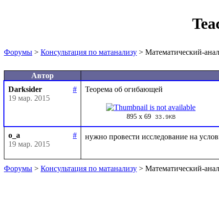
Tea
Форумы
>
Консультация по матанализу
> Математический-анал
Автор
Darksider
#
19 мар. 2015
895 x 69
33.9KB
o_a
#
нужно провести исследование на усло
19 мар. 2015
Форумы
>
Консультация по матанализу
> Математический-анал