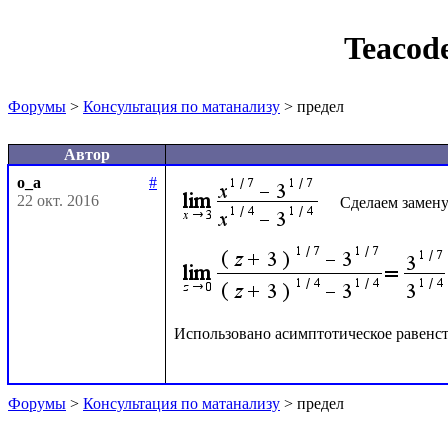
Teacod
Форумы
>
Консультация по матанализу
> предел
Автор
o_a
#
22 окт. 2016
 Сделаем замен
Использовано асимптотическое равенст
Форумы
>
Консультация по матанализу
> предел