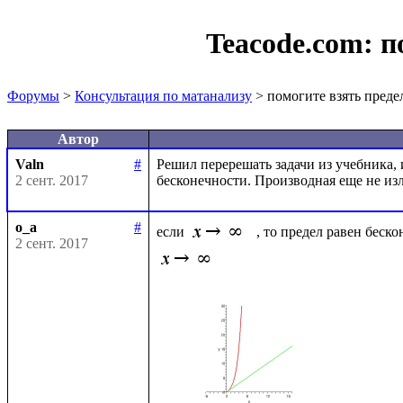
Teacode.com:
п
Форумы
>
Консультация по матанализу
> помогите взять преде
Автор
Valn
#
Решил перерешать задачи из учебника, и 
2 сент. 2017
o_a
#
если 
, то предел равен беско
2 сент. 2017