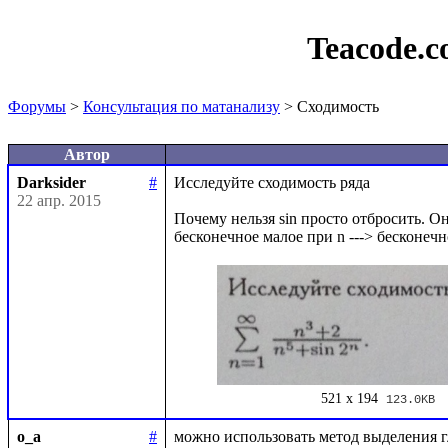
Teacode.
Форумы
>
Консультация по матанализу
> Сходимость
Автор
Darksider
#
Исследуйте сходимость ряда 

22 апр. 2015
Почему нельзя sin просто отбросить. Он 
521 x 194
123.0KB
o_a
#
можно использовать метод выделения г