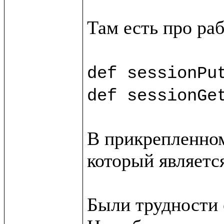
Там есть про раб
def sessionPu
def sessionGe
В прикрепленном
который является
Были трудности с