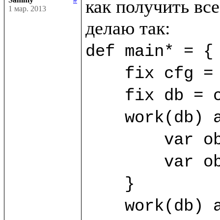
как получить все
1 мар. 2013
def main* = {

    fix cfg = SimpleConfig((%FirstClass, %SecondClass))

    fix db = cfg.open("/home/sammy/bdb")

    work(db) as sa {

	var obj1 = sa.new(%FirstClass) {title="First"}

	var obj2 = sa.new(%FirstClass) {title="Second"}

    }

    work(db) as sb {
