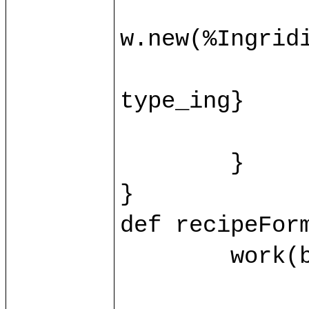
		var ingridient = base.ingrid(id_ing.toInt)?{c
w.new(%Ingridie
		ingridient.{name = name_ing; value = value_ing
type_ing}

		control/recipeFormProcessIng(ingridient, id_i
	}

}

def recipeForm
	work(base.db) as w.{

		var recipe = base.recipe(id.toInt)?{case _ => w.new(