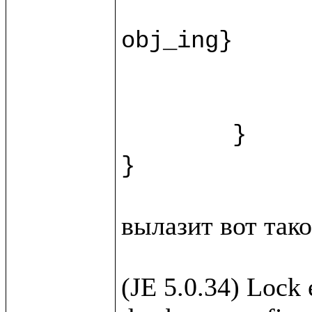
		recipe.{fn = ""; instructions = ""; duration = ""
obj_ing}

		var ingr = w.new(%Ingridi
		html.view/recipeForm(recipe, 
	}

вылазит вот такое
(JE 5.0.34) Lock