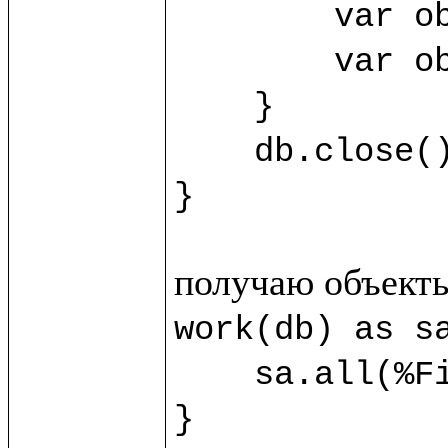
	var obj3 = sb.new(%SecondClass) {title="Third"}

	var obj4 = sb.new(%SecondClass) {title="Fourth"}

    }

    db.close()

}
work(db) as sa
    sa.all(%FirstClass).title.println()

}