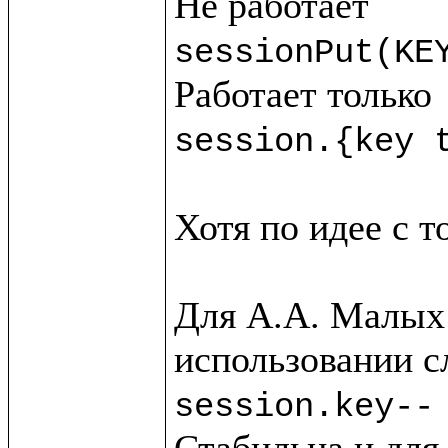
sessionPut(KE
session.{key 
Хотя по идее с т
Для А.А. Малых 
session.key--
Стабильна и для