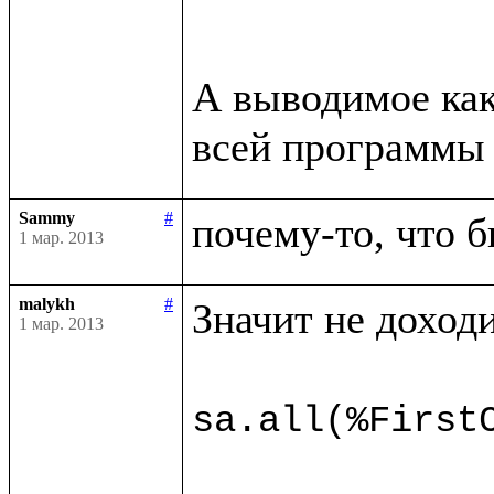
А выводимое как
всей программы 
Sammy
#
почему-то, что б
1 мар. 2013
malykh
#
Значит не доходи
1 мар. 2013
sa.all(%First