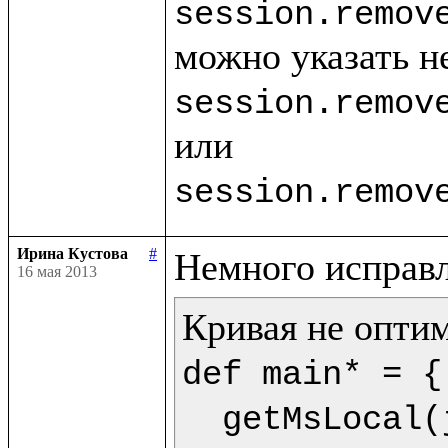
session.remov
session.remov
session.remov
Ирина Кустова
#
16 мая 2013
def main* = {

  getMsLocal(jMs,9) as dt.println(<<%{formatDate(getDate(dt),"dd.mm.yyyy")} %