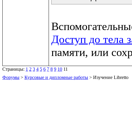
Доступ до тела 
памяти, или сох
Страницы:
1
2
3
4
5
6
7
8
9
10
11
Форумы
>
Курсовые и дипломные работы
> Изучение Libretto