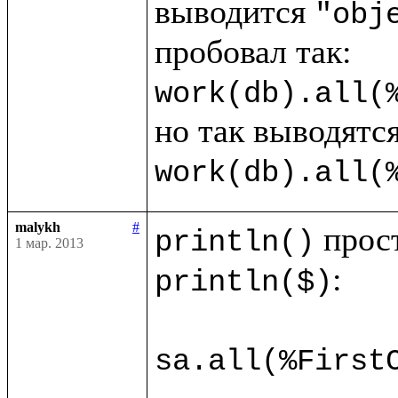
выводится 
"obj
work(db).all(
work(db).all(
malykh
#
println()
1 мар. 2013
:

println($)
sa.all(%First