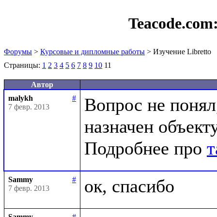
Teacode.com
Форумы
>
Курсовые и дипломные работы
> Изучение Libretto
Страницы:
1
2
3
4
5
6
7
8
9
10
11
Автор
malykh
#
Вопрос не понял,
7 февр. 2013
назначен объекту
Подробнее про 
т
Sammy
#
7 февр. 2013
Sammy
#