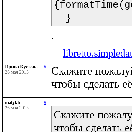
{formatTime(g
  }  
libretto.simpleda
Ирина Кустова
#
Скажите пожалуйс
26 мая 2013
malykh
#
26 мая 2013
Скажите пожалуй
чтобы сделать её