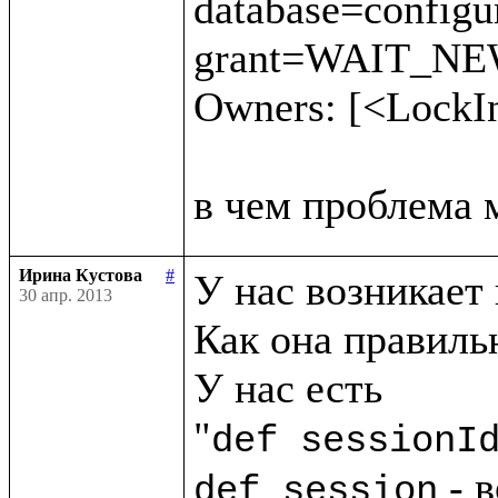
database=config
grant=WAIT_NEW 
Owners: [<LockI
Ирина Кустова
#
У нас возникает 
30 апр. 2013
Как она правильн
У нас есть

"
def sessionI
 - 
def session