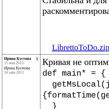
раскомментирова
LibrettoToDo.zi
Ирина Кустова
#
15 мая 2013
Ирина Кустова
def main* = {

16 мая 2013
  getMsLocal(jMs,9) as dt.println(<<%{formatDate(getDate(dt),"dd.mm.yyyy")} %
{formatTime(ge
  }  