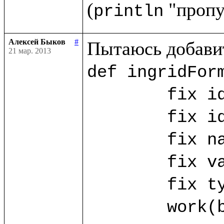
(
println
Алексей Быков
#
21 мар. 2013
def ingridForm
	fix id_ing = ("id_ing".params!)

	fix id_ing_rec = ("id_ing_rec".params!)

	fix name_ing? = ("name".params!)

	fix value_ing? = ("value".params!)

	fix type_ing? = ("type".params!)

	work(base.db) as w.{
