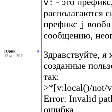
 - это префикс
v:
располагаются с
префикс 
 вообщ
j
сообщению, нео
Юрий
#
Здравствуйте, я 
15 мая 2011
созданные пользо
так: 

>*[v:local()/not/v
Error: Invalid pat
ошибка...
