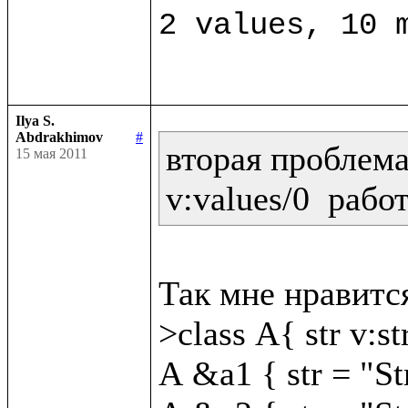
Ilya S.
Abdrakhimov
#
вторая проблема:
15 мая 2011
v:values/0  рабо
Так мне нравится
>class A{ str v:str
A &a1 { str = "St