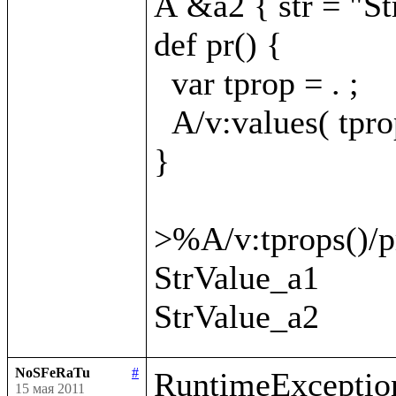
A &a2 { str = "St
def pr() {

  var tprop = . ;

  A/v:values( tprop
}

>%A/v:tprops()/pr
StrValue_a1

NoSFeRaTu
#
RuntimeException
15 мая 2011