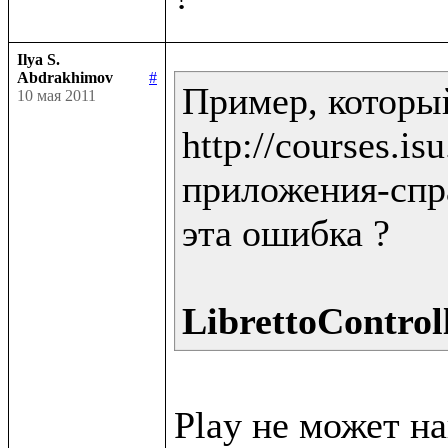
Ilya S.
Abdrakhimov
#
Пример, которы
10 мая 2011
http://courses.i
приложения-спра
эта ошибка ?

LibrettoControll
Play не может н