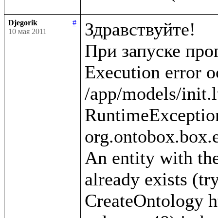
Djegorik
#
Здравствуйте!

10 мая 2011
При запуске про
Execution error o
/app/models/init.l
RuntimeException
org.ontobox.box.e
An entity with the
already exists (tr
CreateOntology htt