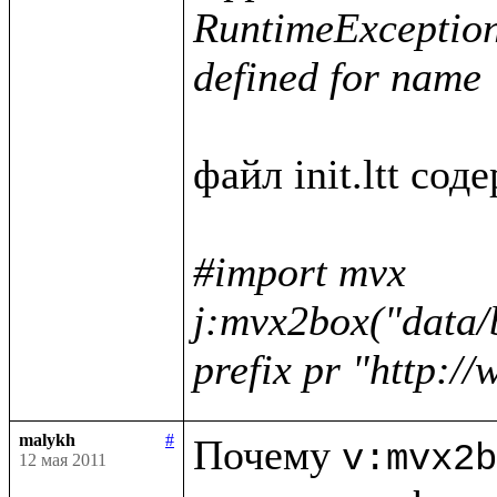
RuntimeException :
defined for name 
файл init.ltt соде
#import mvx

j:mvx2box("data/
prefix pr "http:/
malykh
#
Почему 
v:mvx2b
12 мая 2011