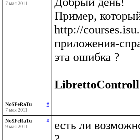
Добрый день!

7 мая 2011
Пример, который
http://courses.is
приложения-спра
эта ошибка ?

LibrettoControll
NoSFeRaTu
#
7 мая 2011
NoSFeRaTu
#
есть ли возможно
9 мая 2011