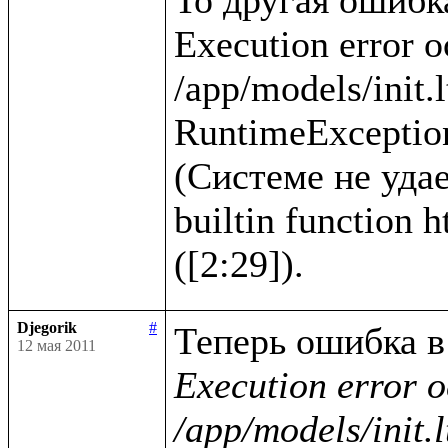
Execution error o
/app/models/init.l
RuntimeException
(Системе не удае
builtin function 
Djegorik
#
12 мая 2011
Execution error o
/app/models/init.l