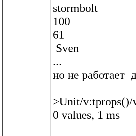
stormbolt

100

61

 Sven

...

но не работает  д
>Unit/v:tprops()/v
0 values, 1 ms
