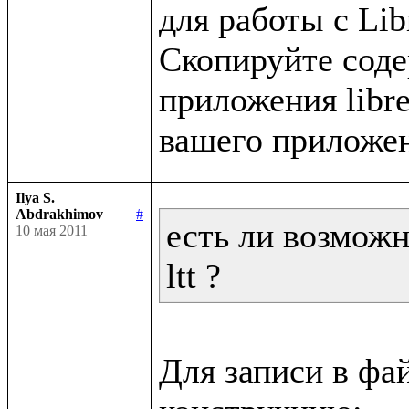
для работы с Libr
Скопируйте содер
приложения libret
Ilya S.
Abdrakhimov
#
есть ли возможн
10 мая 2011
ltt ?
Для записи в фа