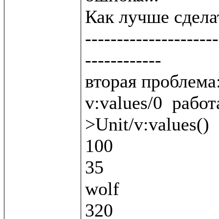
Как лучше сделат
---------------------
------------

вторая проблема:
v:values/0  работ
>Unit/v:values()

100

35

wolf

320
