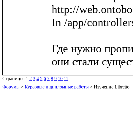
http://web.ontobox
In /app/controller
Где нужно пропи
Страницы:
1
2
3
4
5
6
7
8
9
10
11
Форумы
>
Курсовые и дипломные работы
> Изучение Libretto