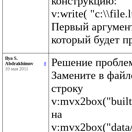
конструкцию:

v:write( "c:\\file.l
Первый аргумент 
Ilya S.
Решение проблем
Abdrakhimov
#
10 мая 2011
Замените в файле 
строку 

v:mvx2box("built
на 
