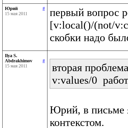
Юрий
#
первый вопрос 
15 мая 2011
[v:local()/(not/v:c
Ilya S.
Abdrakhimov
#
вторая проблема:
15 мая 2011
Юрий, в письме я
контекстом.
