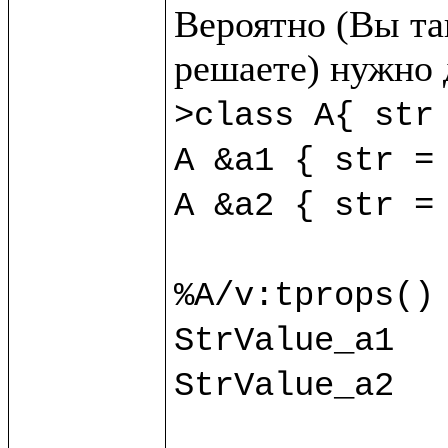
Вероятно (Вы так
>class A{ str 
A &a1 { str = 
A &a2 { str = 
%A/v:tprops() 
StrValue_a1

StrValue_a2
