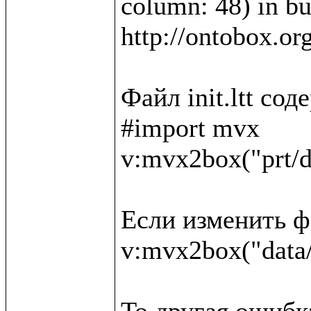
column: 48) in bui
http://ontobox.or
Файл init.ltt со
#import mvx

v:mvx2box("prt/d
Если изменить фа
v:mvx2box("data/
То другая ошибка