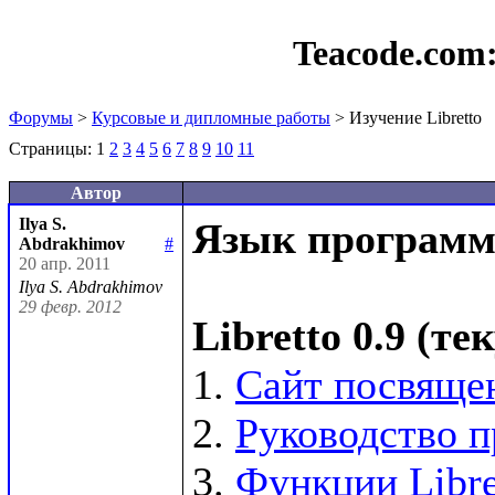
Teacode.com
Форумы
>
Курсовые и дипломные работы
> Изучение Libretto
Страницы:
1
2
3
4
5
6
7
8
9
10
11
Автор
Ilya S.
Язык программи
Abdrakhimov
#
20 апр. 2011
Ilya S. Abdrakhimov
29 февр. 2012
Libretto 0.9 (т
1. 
Сайт посвящен
2. 
Руководство п
3. 
Функции Libre