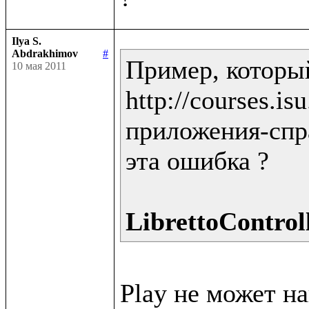
Ilya S.
Abdrakhimov
#
Пример, которы
10 мая 2011
http://courses.i
приложения-спра
эта ошибка ?

LibrettoControll
Play не может н