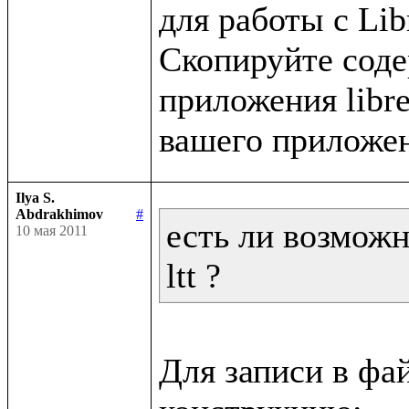
для работы с Libr
Скопируйте содер
приложения libret
Ilya S.
Abdrakhimov
#
есть ли возможн
10 мая 2011
ltt ?
Для записи в фа