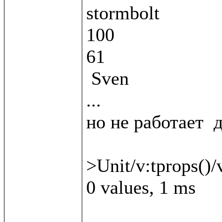
stormbolt

100

61

 Sven

...

но не работает  д
>Unit/v:tprops()/v
0 values, 1 ms
