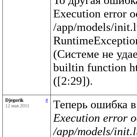
Execution error o
/app/models/init.l
RuntimeException
(Системе не удае
builtin function 
Djegorik
#
12 мая 2011
Execution error o
/app/models/init.l