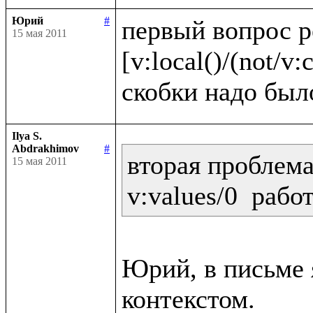
Юрий
#
первый вопрос 
15 мая 2011
[v:local()/(not/v:c
Ilya S.
Abdrakhimov
#
вторая проблема:
15 мая 2011
Юрий, в письме я
контекстом.
