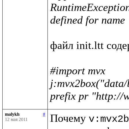
RuntimeException :
defined for name 
файл init.ltt соде
#import mvx

j:mvx2box("data/
prefix pr "http:/
malykh
#
Почему 
v:mvx2b
12 мая 2011