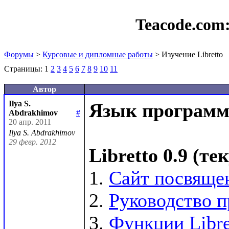
Teacode.com
Форумы
>
Курсовые и дипломные работы
> Изучение Libretto
Страницы:
1
2
3
4
5
6
7
8
9
10
11
Автор
Ilya S.
Язык программи
Abdrakhimov
#
20 апр. 2011
Ilya S. Abdrakhimov
29 февр. 2012
Libretto 0.9 (т
1. 
Сайт посвящен
2. 
Руководство п
3. 
Функции Libre