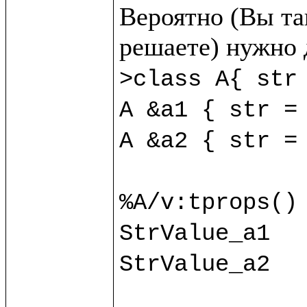
Вероятно (Вы так
>class A{ str 
A &a1 { str = 
A &a2 { str = 
%A/v:tprops() 
StrValue_a1

StrValue_a2
