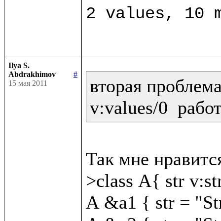
Ilya S.
Abdrakhimov
#
вторая проблема:
15 мая 2011
v:values/0  рабо
Так мне нравится
>class A{ str v:str
A &a1 { str = "St