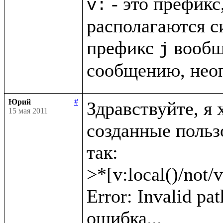
 - это префикс
v:
располагаются с
префикс 
 вообщ
j
сообщению, нео
Юрий
#
Здравствуйте, я 
15 мая 2011
созданные пользо
так: 

>*[v:local()/not/v
Error: Invalid pat
ошибка...
