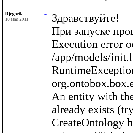
Djegorik
#
Здравствуйте!

10 мая 2011
При запуске про
Execution error o
/app/models/init.l
RuntimeException
org.ontobox.box.e
An entity with the
already exists (tr
CreateOntology htt