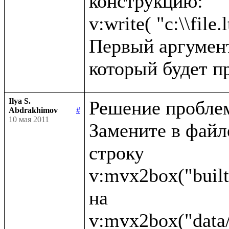
конструкцию:

v:write( "c:\\file.l
Первый аргумент 
Ilya S.
Решение проблем
Abdrakhimov
#
10 мая 2011
Замените в файле 
строку 

v:mvx2box("built
на 
