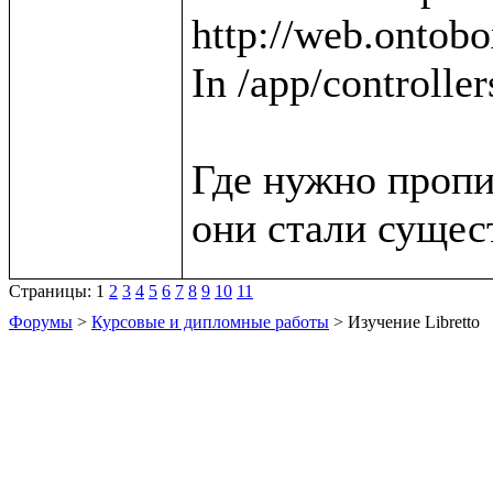
http://web.ontobox
In /app/controller
Где нужно пропи
Страницы:
1
2
3
4
5
6
7
8
9
10
11
Форумы
>
Курсовые и дипломные работы
> Изучение Libretto