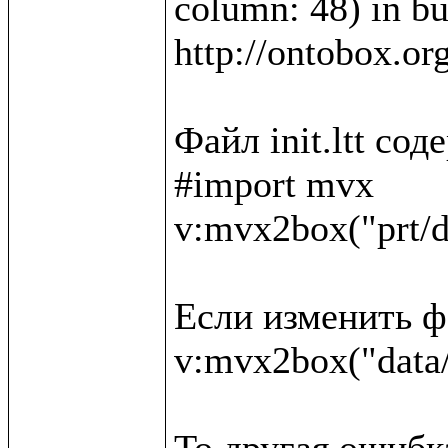
column: 48) in bui
http://ontobox.or
Файл init.ltt со
#import mvx

v:mvx2box("prt/d
Если изменить фа
v:mvx2box("data/
То другая ошибка