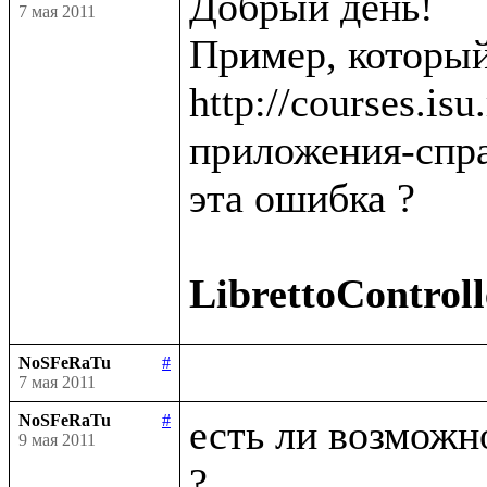
Добрый день!

7 мая 2011
Пример, который
http://courses.is
приложения-спра
эта ошибка ?

LibrettoControll
NoSFeRaTu
#
7 мая 2011
NoSFeRaTu
#
есть ли возможно
9 мая 2011