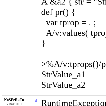
A &a2 { str = "St
def pr() {

  var tprop = . ;

  A/v:values( tprop
}

>%A/v:tprops()/pr
StrValue_a1

NoSFeRaTu
#
RuntimeException
15 мая 2011