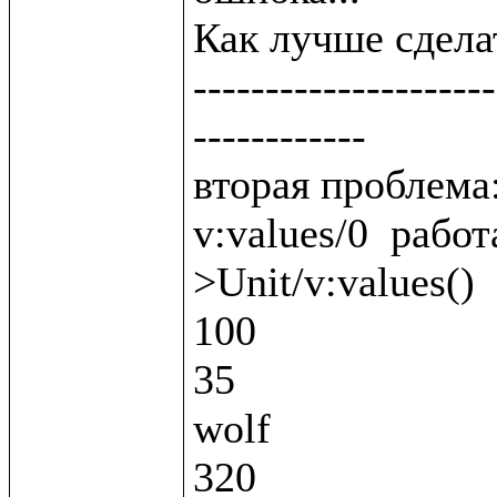
Как лучше сделат
---------------------
------------

вторая проблема:
v:values/0  работ
>Unit/v:values()

100

35

wolf

320
