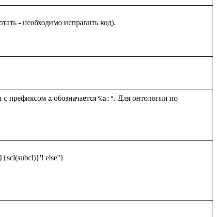
и с префиксом 
 обозначается 
. Для онтологии по 
a
%a:*
scl(subcl)}'! else''}
