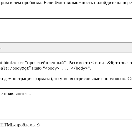
.
t html-текст "проэскейпленный". Раз вместо < стоит &lt; то значо
" надо 
.

 &lt;/body&gt
"<body> ... </body>"