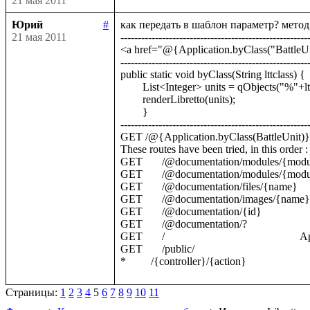
21 мая 2011
Юрий
#
как передать в шаблон параметр? метод 
21 мая 2011
-------------------------------------------------------
<a href="@{Application.byClass("BattleUnit")}
-------------------------------------------------------
public static void byClass(String lttclass) {        
	List<Integer> units = qObjects("%"+lttclass+"/v:objects()");

	renderLibretto(units);

	}

-------------------------------------------------------
GET /@{Application.byClass(BattleUnit)}          
These routes have been tried, in this order :

GET       /@documentation/modules/{modu
GET       /@documentation/modules/{module}
GET       /@documentation/files/{name}        
GET       /@documentation/images/{name}     
GET       /@documentation/{id}                 
GET       /@documentation/?                     
GET       /                                              
GET       /public/                                      
Страницы:
1
2
3
4
5
6
7
8
9
10
11