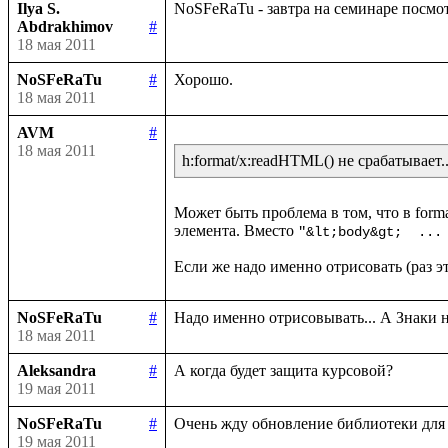
Ilya S.
Abdrakhimov
#
18 мая 2011
NoSFeRaTu
#
18 мая 2011
AVM
#
18 мая 2011
h:format/x:readHTML() не срабатывает..
Может быть проблема в том, что в forma
элемента. Вместо 
"&lt;body&gt;  ...
NoSFeRaTu
#
18 мая 2011
Aleksandra
#
19 мая 2011
NoSFeRaTu
#
19 мая 2011