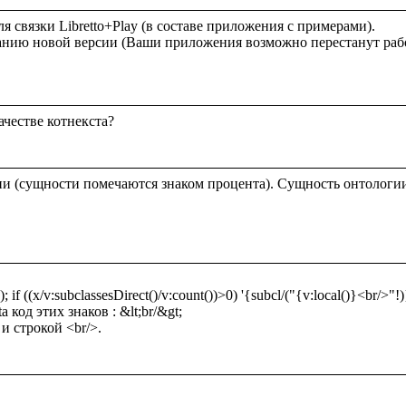
 для связки Libretto+Play (в составе приложения с примерами).

честве котнекста?

и (сущности помечаются знаком процента). Сущность онтологи
; if ((x/v:subclassesDirect()/v:count())>0) '{subcl/("{v:local()}<br/>"!)}{
 код этих знаков : &lt;br/&gt;

и строкой <br/>.
