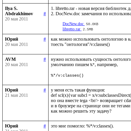
Ilya S.
1. libretto.rar - новая версия библиотек
Abdrakhimov
#
20 мая 2011
DocNew.doc
50.0KB
libretto.rar
2.5MB
Юрий
#
как можно использовать онтологию в ка
20 мая 2011
AVM
#
нужно использовать сущность онтологи
20 мая 2011
умолчанию пишем 
, например, 

%*
%*/v:classes()
Юрий
#
у меня есть такая функция:

21 мая 2011
def scl(x){var subcl = x/v:subclassesDirect()
но она вместе tega <br/> возвращает сdata
и в броузере на странице они не тегами 
Юрий
#