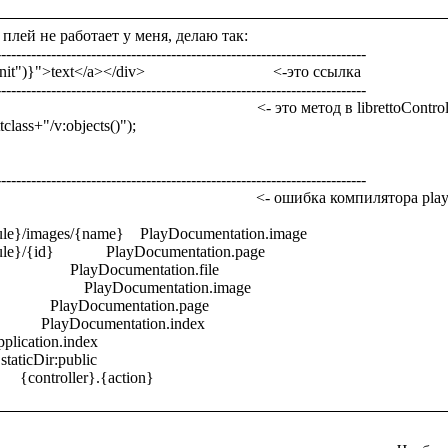
плей не работает у меня, делаю так:

-------------------------------------------------------------------------

">text</a></div>                                <-это ссылка

-------------------------------------------------------------------------

                                                          <- это метод в librettoControl
-------------------------------------------------------------------------

                                                      <- ошибка компилятора play
le}/images/{name}    PlayDocumentation.image 

/{id}             PlayDocumentation.page 

              PlayDocumentation.file 

                PlayDocumentation.image 

             PlayDocumentation.page 

            PlayDocumentation.index 

   Application.index 

    staticDir:public 
