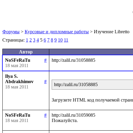
Форумы
>
Курсовые и дипломные работы
> Изучение Libretto
Страницы:
1
2
3
4
5
6
7
8
9
10
11
Автор
NoSFeRaTu
#
18 мая 2011
Ilya S.
Abdrakhimov
#
http://zalil.ru/31058885
18 мая 2011
NoSFeRaTu
#
http://zalil.ru/31059085

18 мая 2011