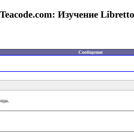
Teacode.com:
Изучение Librett
Сообщение