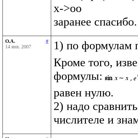
x->oo

О.А.
#
1) по формулам 
14 янв. 2007
Кроме того, изв
формулы:
равен нулю.

2) надо сравнить