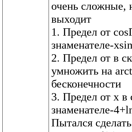
очень сложные, н
выходит

1. Предел от cos
знаменателе-xsin
2. Предел от в с
умножить на arct
бесконечности

3. Предел от x в 
знаменателе-4+ln
Пытался сделать 