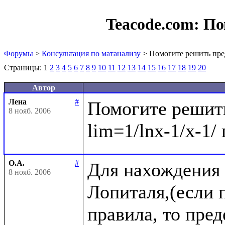
Teacode.com:
По
Форумы
>
Консультация по матанализу
> Помогите решить пре
Страницы:
1
2
3
4
5
6
7
8
9
10
11
12
13
14
15
16
17
18
19
20
Автор
Лена
#
Помогите решить
8 нояб. 2006
О.А.
#
Для нахождения 
8 нояб. 2006
Лопиталя,(если п
правила, то пре