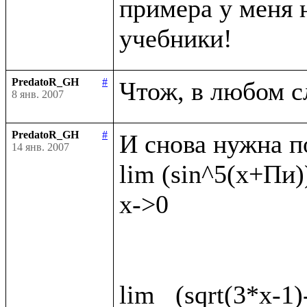
примера у меня н
PredatoR_GH
#
8 янв. 2007
PredatoR_GH
#
И снова нужна п
14 янв. 2007
lim (sin^5(x+Пи))
x->0

lim   (sqrt(3*x-1