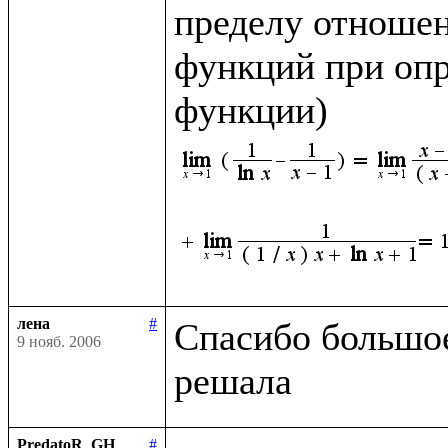
пределу отношен
функций при опр
функции)
лена
#
Спасибо большое,
9 нояб. 2006
PredatoR_GH
#