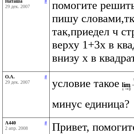
Наташа
#
помогите решить
29 дек. 2007
пишу словами,тк 
так,приедел ч ст
верху 1+3x в ква
О.А.
#
условие такое
29 дек. 2007
A440
#
Привет, помогите
2 апр. 2008