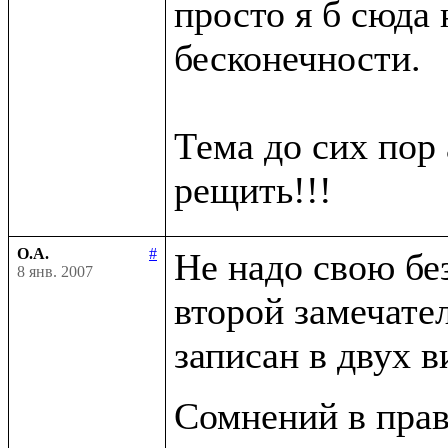
просто я б сюда н
бесконечности.

Тема до сих пор 
О.А.
#
Не надо свою бе
8 янв. 2007
второй замечате
записан в двух в
Сомнений в прав