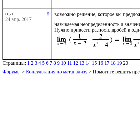
o_a
#
возможно решение, которое вы предлож
24 апр. 2017
называемая неопределенность и значен
Нужно привести разность дробей к одн
Страницы:
1
2
3
4
5
6
7
8
9
10
11
12
13
14
15
16
17
18
19
20
Форумы
>
Консультация по матанализу
> Помогите решить пре