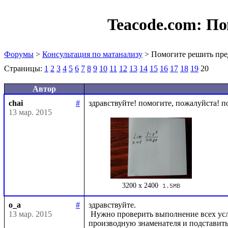
Teacode.com:
По
Форумы
>
Консультация по матанализу
> Помогите решить пре
Страницы:
1
2
3
4
5
6
7
8
9
10
11
12
13
14
15
16
17
18
19
20
Автор
chai
#
13 мар. 2015
3200 x 2400
1.5MB
o_a
#
здравствуйте.

13 мар. 2015
 Нужно проверить выполнение всех условий теоремы Лопиталя, найти производную числителя и 
производную знаменателя и подставить