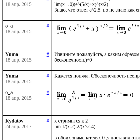
18 апр. 2015
lim(x→0)(e^(5/x)+x)^(x/2)

o_a
#
18 апр. 2015
Yuma
#
Извините пожалуйста, а каким образом (
18 апр. 2015
Yuma
#
18 апр. 2015
o_a
#
18 апр. 2015
Kydatov
#
x стримится к 2 

24 апр. 2017
lim 1/(x-2)-2/(x^2-4)
