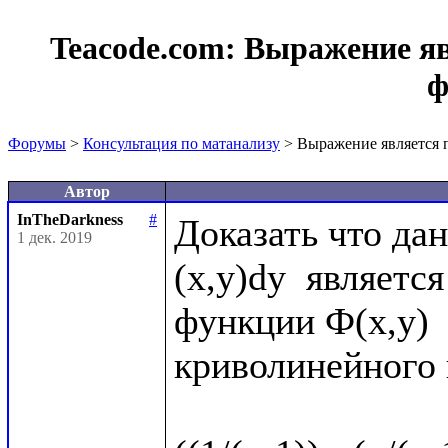
Teacode.com:
Выражение я
ф
Форумы
>
Консультация по матанализу
> Выражение является
Автор
InTheDarkness
#
Доказать что дан
1 дек. 2019
(x,y)dy  являет
функции Ф(x,y) 
криволинейного и