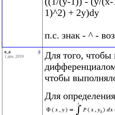
((1/(y-1)) - (y/(x-
1)^2) + 2y)dy

o_a
#
Для того, чтобы
1 дек. 2019
дифференциалом,
чтобы выполняло