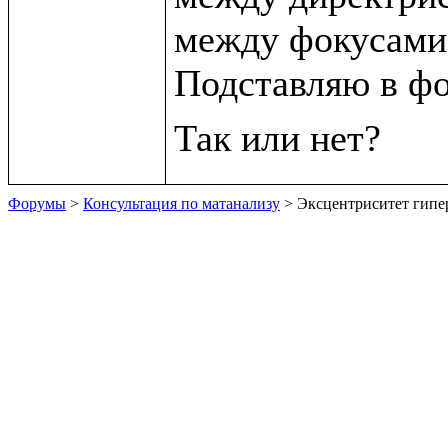
между фокусами.
Подставляю в фо
Форумы
>
Консультация по матанализу
> Эксцентриситет гип