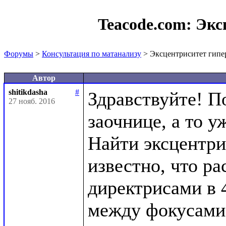
Teacode.com:
Экс
Форумы
>
Консультация по матанализу
> Эксцентриситет гип
Автор
shitikdasha
#
Здравствуйте! П
27 нояб. 2016
заочнице, а то уж
Найти эксцентри
известно, что ра
директрисами в 4