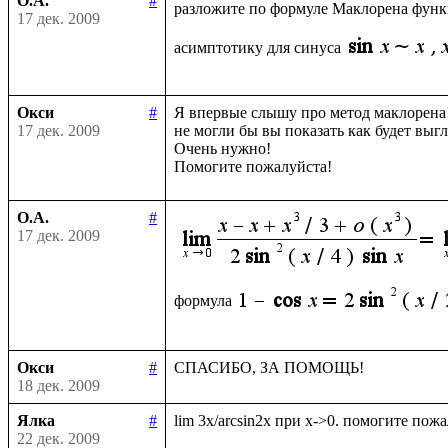
О.А.
#
разложите по формуле Маклорена фун
17 дек. 2009
асимптотику для синуса
Окси
#
Я впервые слышу про метод маклорена!
17 дек. 2009
не могли бы вы показать как будет выгл
Очень нужно!

О.А.
#
17 дек. 2009
формула
Окси
#
18 дек. 2009
Ялка
#
22 дек. 2009