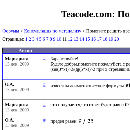
Teacode.com:
По
Форумы
>
Консультация по матанализу
> Помогите решить пре
Страницы:
1
2
3
4
5
6
7
8
9
10
11
12
13
14
15
16
17
18
19
20
Автор
Маргарита
#
Здравствуйте!

13 дек. 2009
Будьте добры,помогите пожалуйста с ре
О.А.
#
известны асимптотические формулы
13 дек. 2009
Маргарита
#
13 дек. 2009
О.А.
#
предел равен
13 дек. 2009