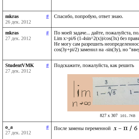
mkras
#
26 дек. 2012
mkras
#
По моей задаче... дайте, пожалуйста, по
27 дек. 2012
Lim x>pi/6 (1-4sin^2(x))/cos(3x) без прав
Не могу сам разрешить неопределенност
StudentVMK
#
27 дек. 2012
827 x 307
101.7KB
o_a
#
После замены переменной 
27 дек. 2012