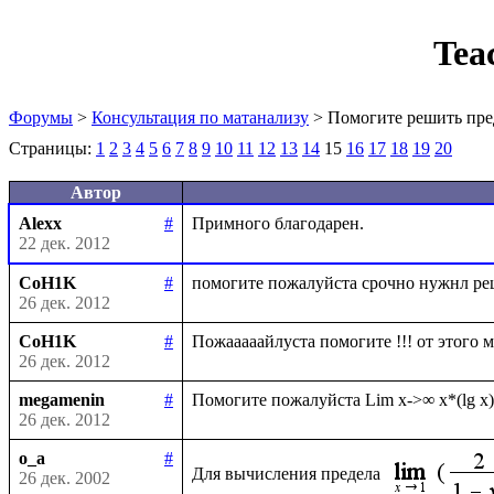
Tea
Форумы
>
Консультация по матанализу
> Помогите решить пре
Страницы:
1
2
3
4
5
6
7
8
9
10
11
12
13
14
15
16
17
18
19
20
Автор
Alexx
#
22 дек. 2012
CoH1K
#
26 дек. 2012
CoH1K
#
26 дек. 2012
megamenin
#
26 дек. 2012
o_a
#
Для вычисления предела 
26 дек. 2002