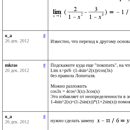
o_a
#
26 дек. 2012
Известно, что переход к другому осно
mkras
#
Подскажите куда еще "покопать", на чт
26 дек. 2012
Lim x>pi/6  (1-4sin^2(x))/cos(3x)

без правила Лопиталя.

Можно разложить

cos3x = 4cos^3(x)-3cos(x)

Это избавляет от неопределенности в зн
o_a
#
нужно сделать замену 
26 дек. 2012