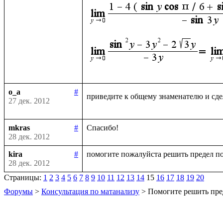
o_a
#
приведите к общему знаменателю и сде
27 дек. 2012
mkras
#
28 дек. 2012
kira
#
28 дек. 2012
Страницы:
1
2
3
4
5
6
7
8
9
10
11
12
13
14
15
16
17
18
19
20
Форумы
>
Консультация по матанализу
> Помогите решить пре