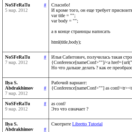
NoSFeRaTu
#
Спасибо!

5 мар. 2012
И кроме того, он еще требует присвоить 
var title = "";

var body = "";

а в конце страницы написать 

NoSFeRaTu
#
Илья Сабитович, получилась такая строк
7 мар. 2012
{Conference[nameConf>""]/<a href={url(
Ilya S.
Рабочий вариант:

Abdrakhimov
#
7 мар. 2012
NoSFeRaTu
#
as conf/

9 мар. 2012
Ilya S.
Смотрите 
Libretto Tutorial
Abdrakhimov
#