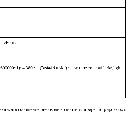
0000*1); # 380:: = ("asia/irkutsk") ; new time zone with daylight 
написать сообщение, необходимо войти или зарегистрироваться