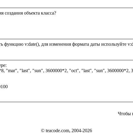
я создания объекта класса?

ре:

 "mar", "last", "sun", 3600000*2, "oct", "last", "sun", 3600000*2, 360
100

Чтобы 
© teacode.com, 2004-2026