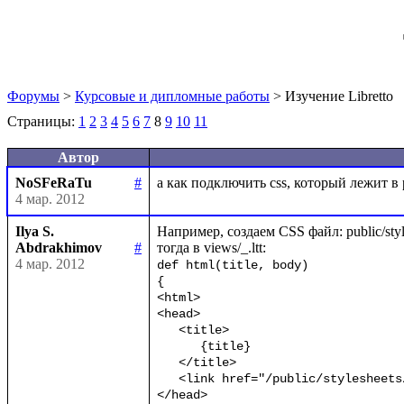
Форумы
>
Курсовые и дипломные работы
> Изучение Libretto
Страницы:
1
2
3
4
5
6
7
8
9
10
11
Автор
NoSFeRaTu
#
4 мар. 2012
Ilya S.
Например, создаем CSS файл: public/styles
Abdrakhimov
#
4 мар. 2012
def html(title, body)

{

<html>

<head>

   <title>

      {title}

   </title>

   <link href="/public/stylesheets/styles.css" rel="stylesheet" type="text/css" />

</head>
