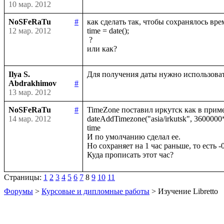
10 мар. 2012
NoSFeRaTu
#
как сделать так, чтобы сохранялось врем
12 мар. 2012
time = date();

 ?

Ilya S.
Abdrakhimov
#
13 мар. 2012
NoSFeRaTu
#
TimeZone поставил иркутск как в приме
14 мар. 2012
dateAddTimezone("asia/irkutsk", 3600000*8,
time 

И по умолчанию сделал ее.

Но сохраняет на 1 час раньше, то есть -0
Страницы:
1
2
3
4
5
6
7
8
9
10
11
Форумы
>
Курсовые и дипломные работы
> Изучение Libretto