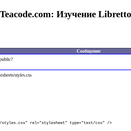
Teacode.com:
Изучение Librett
Сообщение
heets/styles.css
