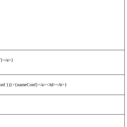
}</a>}
