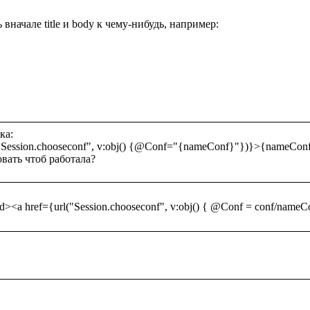
вначале title и body к чему-нибудь, например:

а:

"Session.chooseconf", v:obj() {@Conf="{nameConf}"})}>{nameConf