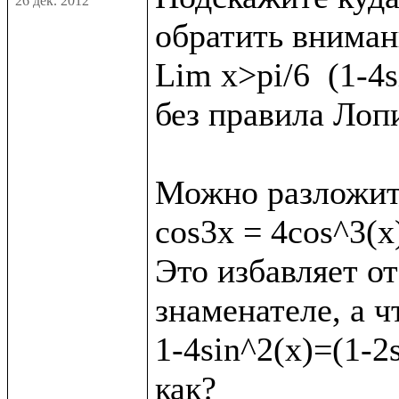
26 дек. 2012
обратить внимани
Lim x>pi/6  (1-4s
без правила Лопи
Можно разложит
cos3x = 4cos^3(x)
Это избавляет от
знаменателе, а ч
1-4sin^2(x)=(1-2s