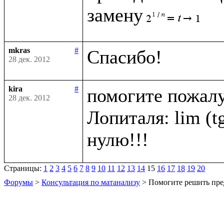
замену
mkras
#
28 дек. 2012
kira
#
помогите пожалу
28 дек. 2012
Лопиталя: lim (tg 
Страницы:
1
2
3
4
5
6
7
8
9
10
11
12
13
14
15
16
17
18
19
20
Форумы
>
Консультация по матанализу
> Помогите решить пре