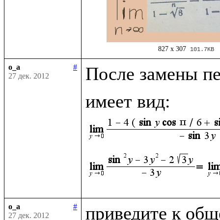
827 x 307
101.7KB
o_a
#
После замены п
27 дек. 2012
имеет вид: 
o_a
#
приведите к общ
27 дек. 2012