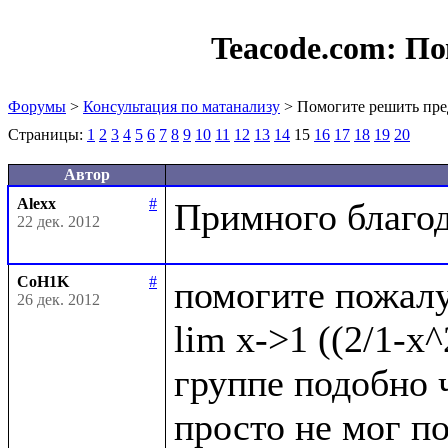
Teacode.com:
По
Форумы
>
Консультация по матанализу
> Помогите решить пре
Страницы:
1
2
3
4
5
6
7
8
9
10
11
12
13
14
15
16
17
18
19
20
Автор
Alexx
#
22 дек. 2012
CoH1K
#
помогите пожалу
26 дек. 2012
lim x->1 ((2/1-x^
группе подобно ч