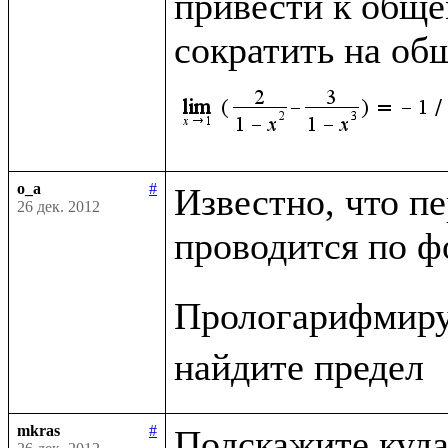
привести к обще
сократить на о
o_a
#
Известно, что п
26 дек. 2012
проводится по ф
Прологарифмиру
mkras
#
Подскажите куда 