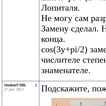
Лопиталя. 

Не могу сам раз
Замену сделал. Н
конца.

cos(3y+pi/2) заме
числителе степен
StudentVMK
#
27 дек. 2012