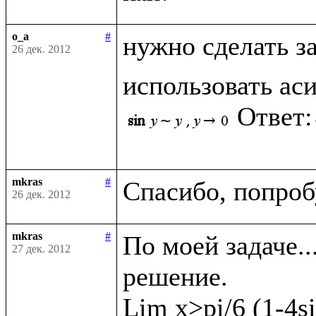
o_a
#
нужно сделать з
26 дек. 2012
использовать ас
Ответ:
mkras
#
26 дек. 2012
mkras
#
По моей задаче..
27 дек. 2012
решение. 

Lim x>pi/6 (1-4si