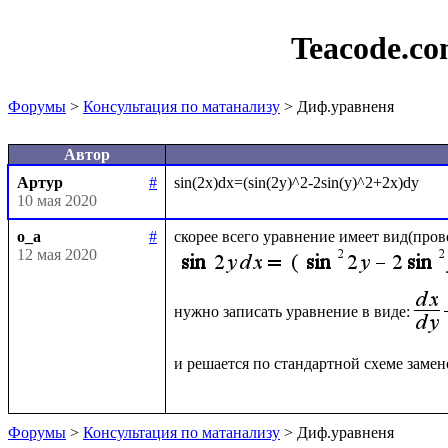
Teacode.c
Форумы
>
Консультация по матанализу
> Диф.уравненя
Автор
Артур
#
10 мая 2020
o_a
#
12 мая 2020
нужно записать уравнение в виде:
и решается по стандартной схеме замен
Форумы
>
Консультация по матанализу
> Диф.уравненя