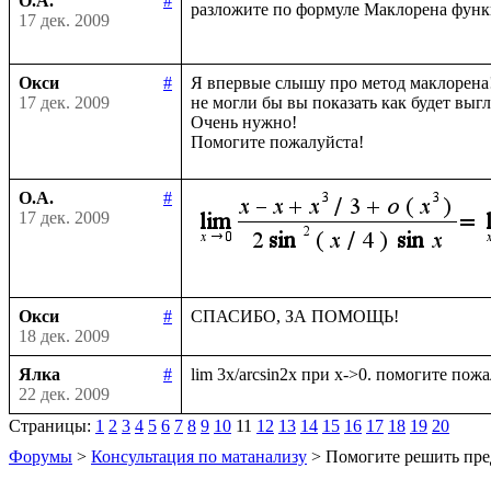
О.А.
#
разложите по формуле Маклорена фун
17 дек. 2009
Окси
#
Я впервые слышу про метод маклорена!
17 дек. 2009
не могли бы вы показать как будет выгл
Очень нужно!

О.А.
#
17 дек. 2009
Окси
#
18 дек. 2009
Ялка
#
22 дек. 2009
Страницы:
1
2
3
4
5
6
7
8
9
10
11
12
13
14
15
16
17
18
19
20
Форумы
>
Консультация по матанализу
> Помогите решить пре