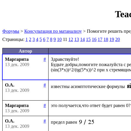
Tea
Форумы
>
Консультация по матанализу
> Помогите решить пре
Страницы:
1
2
3
4
5
6
7
8
9
10
11
12
13
14
15
16
17
18
19
20
Автор
Маргарита
#
Здравствуйте!

13 дек. 2009
Будьте добры,помогите пожалуйста с ре
О.А.
#
известны асимптотические формулы
13 дек. 2009
Маргарита
#
13 дек. 2009
О.А.
#
предел равен
13 дек. 2009