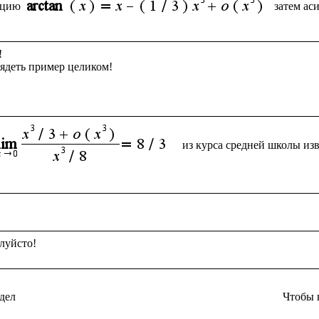
кцию
затем ас


ядеть пример целиком!

из курса средней школы из
дел
Чтобы 