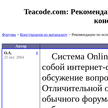
Teacode.com:
Рекоменда
кон
Форумы
>
Консультация по матанализу
> Рекомендации по исп
Автор
О.А.
#
    Система Online-консультации представляет 
25 окт. 2004
собой интернет-ф
обсужение вопро
Отличительной о
обычного форума