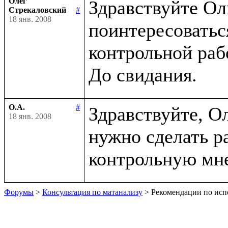
Олег
Здравствуйте Ол
Стрекаловский
#
18 янв. 2008
поинтересоватьс
контрольной рабо
О.А.
#
Здравствуйте, Оле
18 янв. 2008
нужно сделать р
Форумы
>
Консультация по матанализу
> Рекомендации по исп