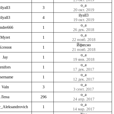
o_a
ilyall3
3
20 окт. 2019
ilyall3
ilyall3
4
19 окт. 2019
o_a
ndre666
1
26 дек. 2018
o_a
Myret
1
22 нояб. 2018
Йфяхэю
Ксения
1
21 нояб. 2018
o_a
Jay
1
19 янв. 2018
o_a
enifors
1
17 дек. 2017
o_a
sername
1
12 дек. 2017
o_a
Valn
3
3 сент. 2017
o_a
Лена
296
24 апр. 2017
o_a
v_Aleksandrovich
1
14 мар. 2017