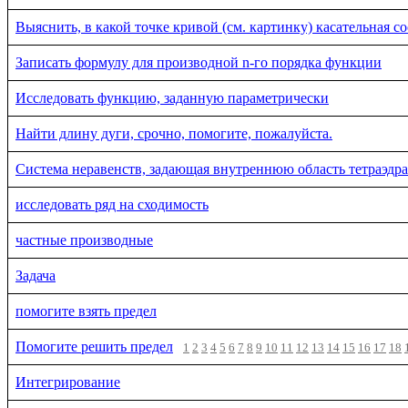
Выяснить, в какой точке кривой (см. картинку) касательная с
Записать формулу для производной n-го порядка функции
Исследовать функцию, заданную параметрически
Найти длину дуги, срочно, помогите, пожалуйста.
Система неравенств, задающая внутреннюю область тетраэдра
исследовать ряд на сходимость
частные производные
Задача
помогите взять предел
Помогите решить предел
1
2
3
4
5
6
7
8
9
10
11
12
13
14
15
16
17
18
Интегрирование