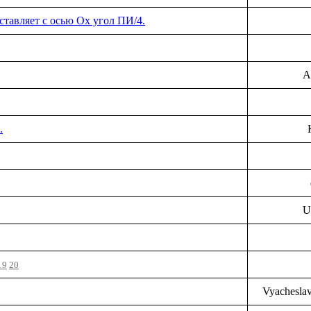
оставляет с осью Оx угол ПИ/4.
A
.
U
19
20
Vyachesla