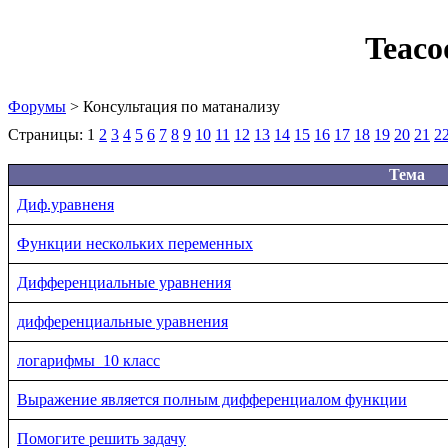
Teaco
Форумы
> Консультация по матанализу
Страницы:
1
2
3
4
5
6
7
8
9
10
11
12
13
14
15
16
17
18
19
20
21
2
Тема
Диф.уравненя
Функции нескольких переменных
Дифференциальные уравнения
дифференциальные уравнения
логарифмы_10 класс
Выражение является полным дифференциалом функции
Помогите решить задачу