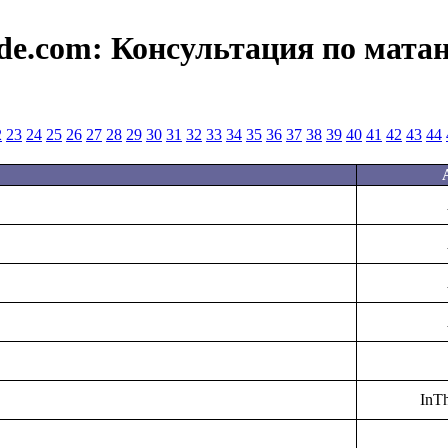
de.com:
Консультация по мата
2
23
24
25
26
27
28
29
30
31
32
33
34
35
36
37
38
39
40
41
42
43
44
InT