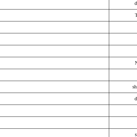
d
sh
d
s