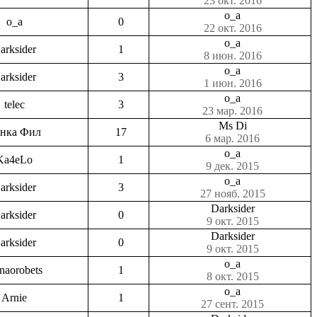
23 окт. 2016
o_a
o_a
0
22 окт. 2016
o_a
arksider
1
8 июн. 2016
o_a
arksider
3
1 июн. 2016
o_a
telec
3
23 мар. 2016
Ms Di
нка Фил
17
6 мар. 2016
o_a
Ka4eLo
1
9 дек. 2015
o_a
arksider
3
27 нояб. 2015
Darksider
arksider
0
9 окт. 2015
Darksider
arksider
0
9 окт. 2015
o_a
enaorobets
1
8 окт. 2015
o_a
Arnie
1
27 сент. 2015