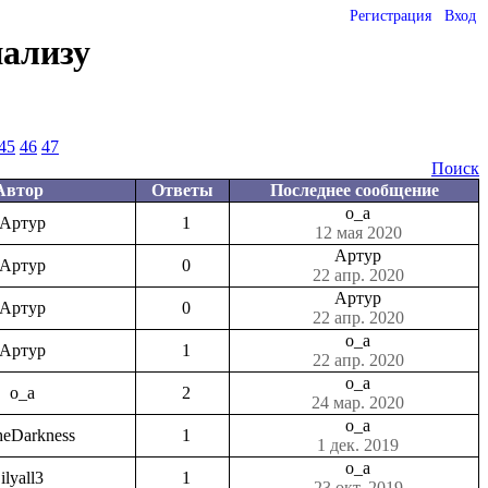
Регистрация
Вход
нализу
45
46
47
Поиск
Автор
Ответы
Последнее сообщение
o_a
Артур
1
12 мая 2020
Артур
Артур
0
22 апр. 2020
Артур
Артур
0
22 апр. 2020
o_a
Артур
1
22 апр. 2020
o_a
o_a
2
24 мар. 2020
o_a
heDarkness
1
1 дек. 2019
o_a
ilyall3
1
23 окт. 2019