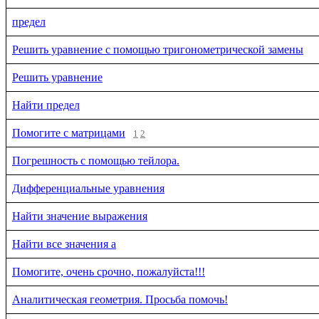
предел
Решить уравнение с помощью тригонометрической замены
Решить уравнение
Найти предел
Помогите с матрицами
1
2
Погрешность с помощью тейлора.
Дифференциальные уравнения
Найти значение выражения
Найти все значения a
Помогите, очень срочно, пожалуйста!!!
Аналитическая геометрия. Просьба помочь!