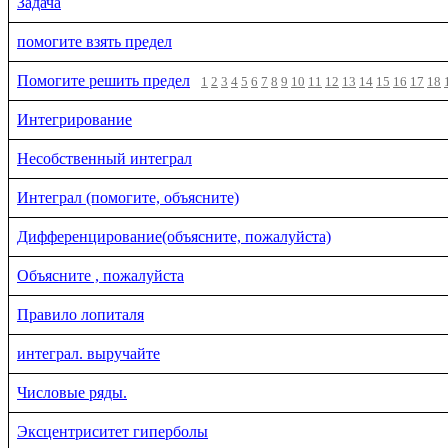
Задача
помогите взять предел
Помогите решить предел
1
2
3
4
5
6
7
8
9
10
11
12
13
14
15
16
17
18
Интегрирование
Несобственный интеграл
Интеграл (помогите, объясните)
Дифференцирование(объясните, пожалуйста)
Объясните , пожалуйста
Правило лопиталя
интеграл. выручайте
Числовые ряды.
Эксцентриситет гиперболы