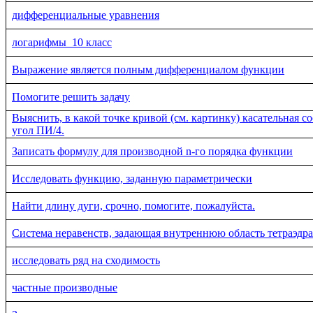
дифференциальные уравнения
логарифмы_10 класс
Выражение является полным дифференциалом функции
Помогите решить задачу
Выяснить, в какой точке кривой (см. картинку) касательная с
угол ПИ/4.
Записать формулу для производной n-го порядка функции
Исследовать функцию, заданную параметрически
Найти длину дуги, срочно, помогите, пожалуйста.
Система неравенств, задающая внутреннюю область тетраэдра
исследовать ряд на сходимость
частные производные