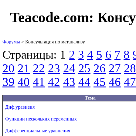
Teacode.com:
Консу
Форумы
> Консультация по матанализу
Страницы:
1
2
3
4
5
6
7
8
20
21
22
23
24
25
26
27
28
39
40
41
42
43
44
45
46
47
Тема
Диф.уравненя
Функции нескольких переменных
Дифференциальные уравнения